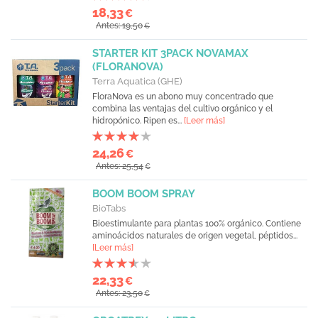
18,33
€
Antes: 19,50
€
STARTER KIT 3PACK NOVAMAX
(FLORANOVA)
Terra Aquatica (GHE)
FloraNova es un abono muy concentrado que
combina las ventajas del cultivo orgánico y el
hidropónico. Ripen es...
[Leer más]
24,26
€
Antes: 25,54
€
BOOM BOOM SPRAY
BioTabs
Bioestimulante para plantas 100% orgánico. Contiene
aminoácidos naturales de origen vegetal, péptidos...
[Leer más]
22,33
€
Antes: 23,50
€