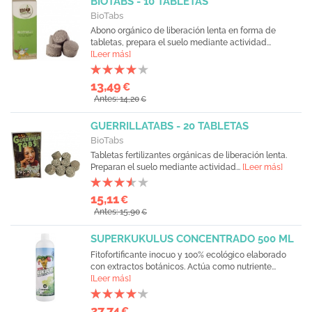
BIOTABS - 10 TABLETAS
BioTabs
Abono orgánico de liberación lenta en forma de
tabletas, prepara el suelo mediante actividad...
[Leer más]
13,49
€
Antes: 14,20
€
GUERRILLATABS - 20 TABLETAS
BioTabs
Tabletas fertilizantes orgánicas de liberación lenta.
Preparan el suelo mediante actividad...
[Leer más]
15,11
€
Antes: 15,90
€
SUPERKUKULUS CONCENTRADO 500 ML
Fitofortificante inocuo y 100% ecológico elaborado
con extractos botánicos. Actúa como nutriente...
[Leer más]
27,74
€