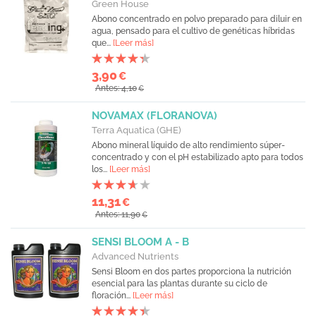
Green House
Abono concentrado en polvo preparado para diluir en
agua, pensado para el cultivo de genéticas híbridas
que...
[Leer más]
3,90
€
Antes: 4,10
€
NOVAMAX (FLORANOVA)
Terra Aquatica (GHE)
Abono mineral líquido de alto rendimiento súper-
concentrado y con el pH estabilizado apto para todos
los...
[Leer más]
11,31
€
Antes: 11,90
€
SENSI BLOOM A - B
Advanced Nutrients
Sensi Bloom en dos partes proporciona la nutrición
esencial para las plantas durante su ciclo de
floración...
[Leer más]