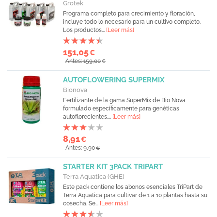
Grotek
Programa completo para crecimiento y floración,
incluye todo lo necesario para un cultivo completo.
Los productos...
[Leer más]
151,05
€
Antes: 159,00
€
AUTOFLOWERING SUPERMIX
Bionova
Fertilizante de la gama SuperMix de Bio Nova
formulado específicamente para genéticas
autoflorecientes....
[Leer más]
8,91
€
Antes: 9,90
€
STARTER KIT 3PACK TRIPART
Terra Aquatica (GHE)
Este pack contiene los abonos esenciales TriPart de
Terra Aquatica para cultivar de 1 a 10 plantas hasta su
cosecha. Se...
[Leer más]