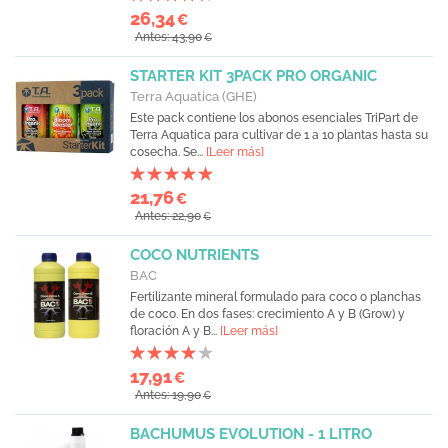
26,34
€
Antes: 43,90
€
STARTER KIT 3PACK PRO ORGANIC
Terra Aquatica (GHE)
Este pack contiene los abonos esenciales TriPart de
Terra Aquatica para cultivar de 1 a 10 plantas hasta su
cosecha. Se...
[Leer más]
21,76
€
Antes: 22,90
€
COCO NUTRIENTS
BAC
Fertilizante mineral formulado para coco o planchas
de coco. En dos fases: crecimiento A y B (Grow) y
floración A y B...
[Leer más]
17,91
€
Antes: 19,90
€
BACHUMUS EVOLUTION - 1 LITRO