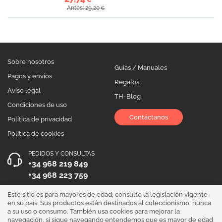
Antes: 29,20
€
Sobre nosotros
Guías / Manuales
Pagos y envíos
Regalos
Aviso legal
TH-Blog
Condiciones de uso
Contáctanos
Política de privacidad
Política de cookies
PEDIDOS Y CONSULTAS
+34 968 219 849
+34 968 223 759
HORARIO DE ATENCIÓN
Este sitio es para mayores de edad, consulte la legislación vigente
en su país. Sus productos están destinados al coleccionismo, nunca
Lunes a Viernes 10:00 - 19:00
a su uso o consumo. También usa cookies para mejorar la
navegación, si sigue navegando entendemos que es mayor de edad