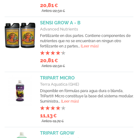
20,81
€
Antes: 22,50
€
SENSI GROW A - B
Advanced Nutrients
Fertilizante en dos partes. Contiene componentes de
nutrientes que no se encuentran en ningun otro
fertilizante en 2 partes...
[Leer más]
20,81
€
Antes: 22,50
€
TRIPART MICRO
Terra Aquatica (GHE)
Disponible en fórmulas para agua dura o blanda,
TriPart® Micro constituye la base del sistema modular.
Suministra...
[Leer más]
11,13
€
Antes: 11,72
€
TRIPART GROW