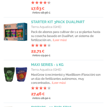
17,63
€
Antes: 18,96
€
STARTER KIT 3PACK DUALPART
Terra Aquatica (GHE)
Pack de abonos para cultivar de 1 a 10 plantas hasta
su cosecha basado en DualPart, un sistema de
fertilización en...
[Leer más]
22,71
€
Antes: 23,90
€
MAXI SERIES - 1 KG
Terra Aquatica (GHE)
MaxiGrow (crecimiento) y MaxiBloom (Floración) son
un dúo de fertilizantes autónomos, muy
concentrados...
[Leer más]
27,46
€
Antes: 28,90
€