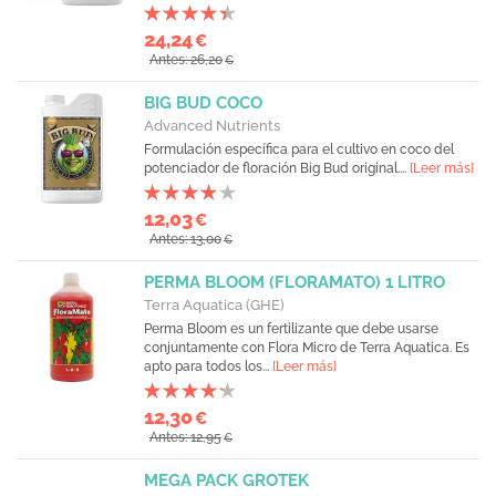
24,24
€
Antes: 26,20
€
BIG BUD COCO
Advanced Nutrients
Formulación específica para el cultivo en coco del
potenciador de floración Big Bud original....
[Leer más]
12,03
€
Antes: 13,00
€
PERMA BLOOM (FLORAMATO) 1 LITRO
Terra Aquatica (GHE)
Perma Bloom es un fertilizante que debe usarse
conjuntamente con Flora Micro de Terra Aquatica. Es
apto para todos los...
[Leer más]
12,30
€
Antes: 12,95
€
MEGA PACK GROTEK