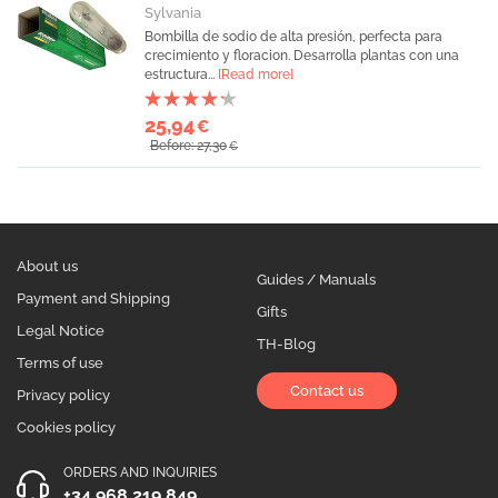
Sylvania
Bombilla de sodio de alta presión, perfecta para
crecimiento y floracion. Desarrolla plantas con una
estructura...
[Read more]
25,94
€
Before: 27,30
€
About us
Guides / Manuals
Payment and Shipping
Gifts
Legal Notice
TH-Blog
Terms of use
Contact us
Privacy policy
Cookies policy
ORDERS AND INQUIRIES
+34 968 219 849