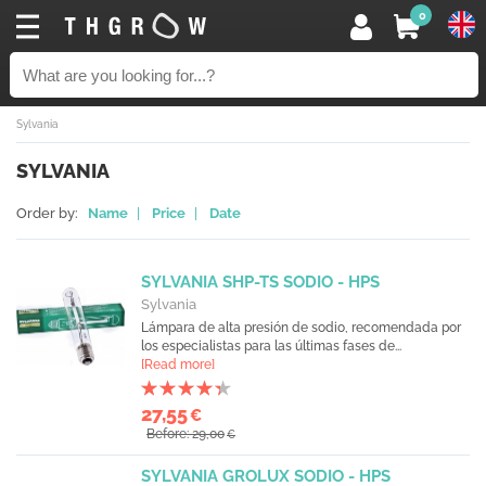
0
Sylvania
SYLVANIA
Order by:
Name
|
Price
|
Date
SYLVANIA SHP-TS SODIO - HPS
Sylvania
Lámpara de alta presión de sodio, recomendada por
los especialistas para las últimas fases de...
[Read more]
27,55
€
Before: 29,00
€
SYLVANIA GROLUX SODIO - HPS