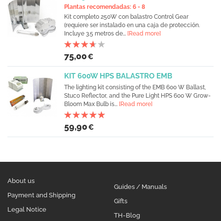
Plantas recomendadas: 6 - 8
Kit completo 250W con balastro Control Gear
(requiere ser instalado en una caja de protección.
Incluye 3.5 metros de...
[Read more]
75,00
€
KIT 600W HPS BALASTRO EMB
The lighting kit consisting of the EMB 600 W Ballast,
Stuco Reflector, and the Pure Light HPS 600 W Grow-
Bloom Max Bulb is...
[Read more]
59,90
€
About us
Guides / Manuals
Payment and Shipping
Gifts
Legal Notice
TH-Blog