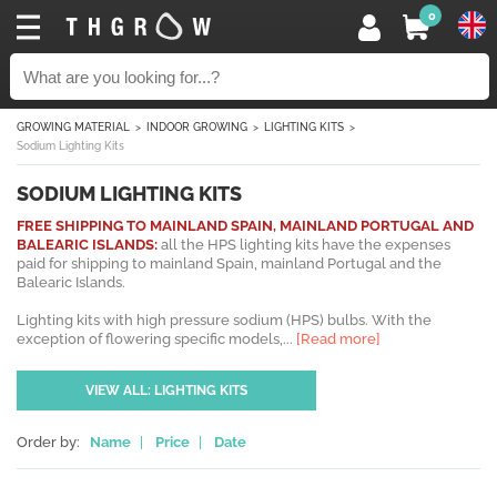
0
GROWING MATERIAL
INDOOR GROWING
LIGHTING KITS
Sodium Lighting Kits
SODIUM LIGHTING KITS
FREE SHIPPING TO MAINLAND SPAIN, MAINLAND PORTUGAL AND
BALEARIC ISLANDS:
all the HPS lighting kits have the expenses
paid for shipping to mainland Spain, mainland Portugal and the
Balearic Islands.
Lighting kits with high pressure sodium (HPS) bulbs. With the
exception of flowering specific models,...
[Read more]
VIEW ALL: LIGHTING KITS
Order by:
Name
|
Price
|
Date