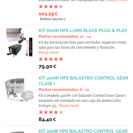
listo para enchufar, sin manipulación de...
[Read more]
101,15
€
Before: 115,00
€
KIT 600W HPS LUMII BLACK PLUG & PLAY
Plantas recomendadas: 12 - 14
Kit de iluminación listo para enchufar, espectro mixto
apto para las fases de crecimiento y floración...
[Read more]
79,90
€
KIT 400W HPS BALASTRO CONTROL GEAR
CLASE I
Plantas recomendadas: 8 - 12
Kit completo 400W con balastro Control Gear Clase I
(requiere ser instalado en una caja de protección).
Incluye 3.5...
[Read more]
84,40
€
KIT 250W HPS BALASTRO CONTROL GEAR