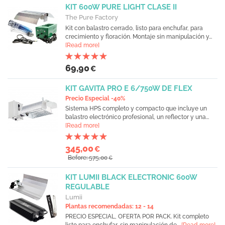
KIT 600W PURE LIGHT CLASE II
The Pure Factory
Kit con balastro cerrado, listo para enchufar, para
crecimiento y floración. Montaje sin manipulación y...
[Read more]
69,90
€
KIT GAVITA PRO E 6/750W DE FLEX
Precio Especial -40%
Sistema HPS completo y compacto que incluye un
balastro electrónico profesional, un reflector y una...
[Read more]
345,00
€
Before: 575,00
€
KIT LUMII BLACK ELECTRONIC 600W
REGULABLE
Lumii
Plantas recomendadas: 12 - 14
PRECIO ESPECIAL, OFERTA POR PACK. Kit completo