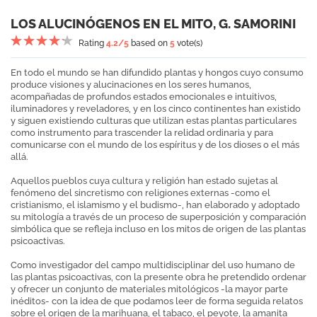
LOS ALUCINÓGENOS EN EL MITO, G. SAMORINI
Rating
4.2
/5
based on
5
vote(s)
En todo el mundo se han difundido plantas y hongos cuyo consumo
produce visiones y alucinaciones en los seres humanos,
acompañadas de profundos estados emocionales e intuitivos,
iluminadores y reveladores, y en los cinco continentes han existido
y siguen existiendo culturas que utilizan estas plantas particulares
como instrumento para trascender la relidad ordinaria y para
comunicarse con el mundo de los espíritus y de los dioses o el más
allá.
Aquellos pueblos cuya cultura y religión han estado sujetas al
fenómeno del sincretismo con religiones externas -como el
cristianismo, el islamismo y el budismo-, han elaborado y adoptado
su mitología a través de un proceso de superposición y comparación
simbólica que se refleja incluso en los mitos de origen de las plantas
psicoactivas.
Como investigador del campo multidisciplinar del uso humano de
las plantas psicoactivas, con la presente obra he pretendido ordenar
y ofrecer un conjunto de materiales mitológicos -la mayor parte
inéditos- con la idea de que podamos leer de forma seguida relatos
sobre el origen de la marihuana, el tabaco, el peyote, la amanita