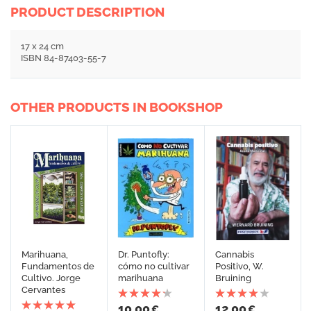
PRODUCT DESCRIPTION
17 x 24 cm
ISBN 84-87403-55-7
OTHER PRODUCTS IN BOOKSHOP
Marihuana,
Dr. Puntofly:
Cannabis
Fundamentos de
cómo no cultivar
Positivo, W.
Cultivo. Jorge
marihuana
Bruining
Cervantes
10,00
12,00
€
€