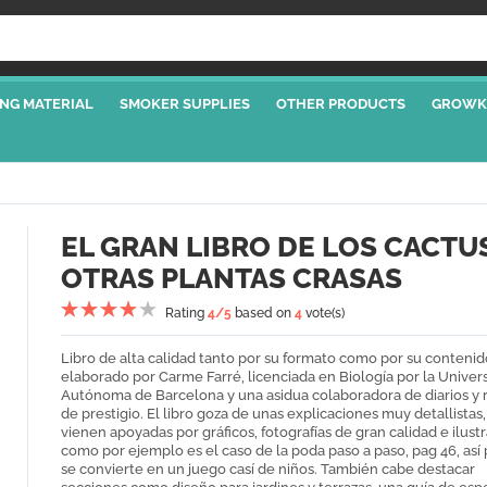
NG MATERIAL
SMOKER SUPPLIES
OTHER PRODUCTS
GROWK
EL GRAN LIBRO DE LOS CACTUS
OTRAS PLANTAS CRASAS
Rating
4
/5
based on
4
vote(s)
Libro de alta calidad tanto por su formato como por su contenid
elaborado por Carme Farré, licenciada en Biología por la Univer
Autónoma de Barcelona y una asidua colaboradora de diarios y r
de prestigio. El libro goza de unas explicaciones muy detallistas
vienen apoyadas por gráficos, fotografías de gran calidad e ilust
como por ejemplo es el caso de la poda paso a paso, pag 46, así
se convierte en un juego casí de niños. También cabe destacar