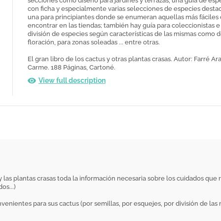
secciones como diseño para jardines y terrazas, una guía de esp
con ficha y especialmente varias selecciones de especies dest
una para principiantes donde se enumeran aquellas más fáciles
encontrar en las tiendas; también hay guía para coleccionistas e
división de especies según características de las mismas como de
floración, para zonas soleadas ... entre otras.
El gran libro de los cactus y otras plantas crasas. Autor: Farré Ar
Carme. 188 Páginas, Cartoné.
View full description
tus y las plantas crasas toda la información necesaria sobre los cuidados qu
os...)
nientes para sus cactus (por semillas, por esquejes, por división de las m