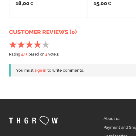
18,00
15,00
€
€
CUSTOMER REVIEWS (0)
Rating
4
/5
based on
4
vote(s)
You must
sign in
to write comments.
About us
Payment and Shi