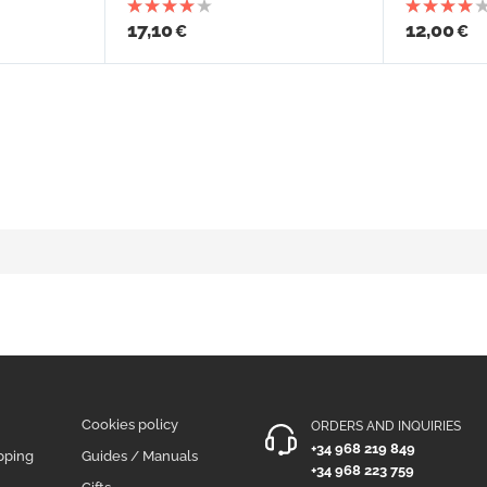
17,10
12,00
€
€
Cookies policy
ORDERS AND INQUIRIES
+34 968 219 849
pping
Guides / Manuals
+34 968 223 759