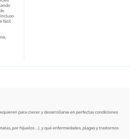
ecies
acando
 de
 incluso
 fácil
ana,
e requieren para crecer y desarrollarse en perfectas condiciones
atas, por hijuelos ...), y qué enfermedades, plagas y trastornos