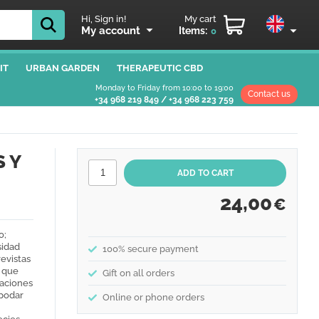
Hi, Sign in!
My cart
My account
Items:
0
IT
URBAN GARDEN
THERAPEUTIC CBD
Monday to Friday from 10:00 to 19:00
Contact us
+34 968 219 849
/
+34 968 223 759
 Y
24,00
€
o;
sidad
100% secure payment
evistas
, que
Gift on all orders
raciones
 podar
Online or phone orders