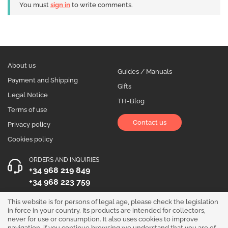
You must
sign in
to write comments.
About us
Guides / Manuals
Payment and Shipping
Gifts
Legal Notice
TH-Blog
Terms of use
Contact us
Privacy policy
Cookies policy
ORDERS AND INQUIRIES
+34 968 219 849
+34 968 223 759
OPENING HOURS
This website is for persons of legal age, please check the legislation
in force in your country. Its products are intended for collectors,
Monday to Friday 10:00 - 19:00
never for use or consumption. It also uses cookies to improve
navigation, if you continue browsing we understand that you are of