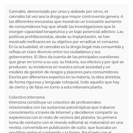
Cannabis, demonizado por unos y alabado por otros, el
cannabis tal vez sea la droga que mayor controversia genera. A
las diferentes encuestas que muestran un incesante aumento
de consumidores hay que añadir las investigaciones que le
otorgan capacidad terapéutica y un bajo potencial adictivo. Las
políticas prohibicionistas, desde su implantación, se han
mostrado ineficaces en su objetivo por erradicar el consumo.
En la actualidad, el cannabis es la droga ilegal más consumida y
refleja un claro divorcio entre los ciudadanos y sus
gobernantes. El libro da cuenta de las principales cuestiones
que giran en torno a su uso: su historia, sus efectos y por qué se
producen, su incidencia en nuestra actual sociedad y un
modelo de gestión de riesgos y placeres para consumidores.
Escrita por diferentes expertos en la materia, la obra sintetiza,
de forma rigurosa y lenguaje coloquial, todo aquello que hay
de cierto y de falso en torno a esta milenaria planta.
Colectivo Interzona.
Interzona constituye un colectivo de profesionales
relacionados con las sustancias psicotrópicas que trabaron
conocimiento a través de Internet y decidieron compartir su
experiencia con el resto de vecinos del planeta. Su primera
toma de contacto con el mundo editorial se materializó en una
revista, convertida en publicación de culto, que buscaba un
equilibrio entre el contenido y la forma. Bautizada con el