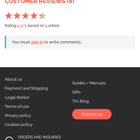
CUSTOMER REVIEWS (0)
Rating
4.3
/5
based on
9
vote(s)
You must
sign in
to write comments.
About us
Guides / Manuals
Payment and Shipping
Gifts
Legal Notice
TH-Blog
Terms of use
Contact us
Privacy policy
Cookies policy
ORDERS AND INQUIRIES