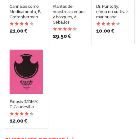
Cannabis como
Plantas de
Dr. Puntofly:
Medicamento, F.
nuestros campos
cómo no cultivar
Grotenhermen
y bosques, A.
marihuana
Ceballos
21,00
10,00
€
€
29,50
€
Éxtasis (MDMA),
F. Caudevilla
12,00
€