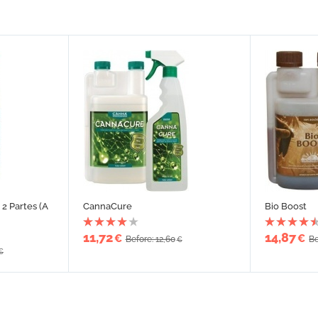
2 Partes (A
CannaCure
Bio Boost
11,72
14,87
€
€
Before: 12,60
Be
€
€