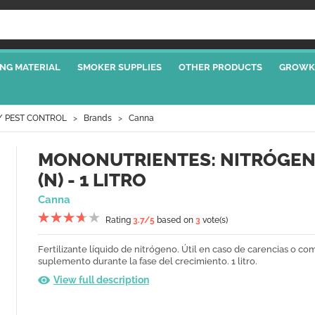
NG MATERIAL
SMOKER SUPPLIES
OTHER PRODUCTS
GROWK
/ PEST CONTROL
Brands
Canna
MONONUTRIENTES: NITRÓGE
(N) - 1 LITRO
Canna
Rating
3.7
/5
based on
3
vote(s)
Fertilizante líquido de nitrógeno. Útil en caso de carencias o co
suplemento durante la fase del crecimiento. 1 litro.
View full description