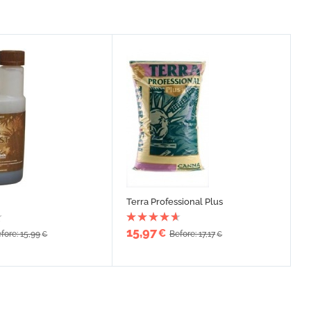
Terra Professional Plus
15,97
€
fore: 15,99
Before: 17,17
€
€