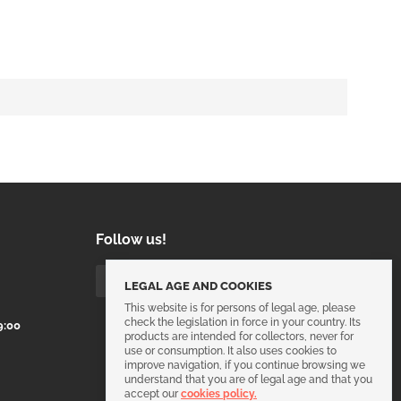
Follow us!
LEGAL AGE AND COOKIES
This website is for persons of legal age, please
check the legislation in force in your country. Its
9:00
products are intended for collectors, never for
use or consumption. It also uses cookies to
improve navigation, if you continue browsing we
understand that you are of legal age and that you
accept our
cookies policy.