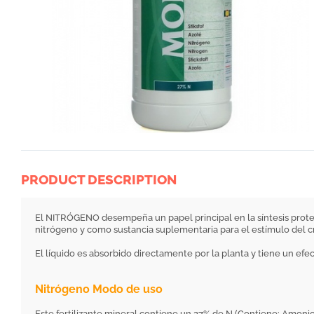
PRODUCT DESCRIPTION
El NITRÓGENO desempeña un papel principal en la síntesis proteín
nitrógeno y como sustancia suplementaria para el estímulo del c
El líquido es absorbido directamente por la planta y tiene un efe
Nitrógeno Modo de uso
Este fertilizante mineral contiene un 27% de N (Contiene: Amoni