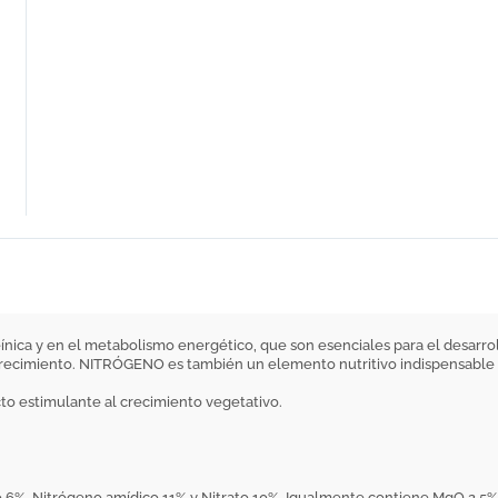
ica y en el metabolismo energético, que son esenciales para el desarroll
recimiento. NITRÓGENO es también un elemento nutritivo indispensable p
cto estimulante al crecimiento vegetativo.
o 6%, Nitrógeno amídico 11% y Nitrato 10%. Igualmente contiene MgO 2,5%