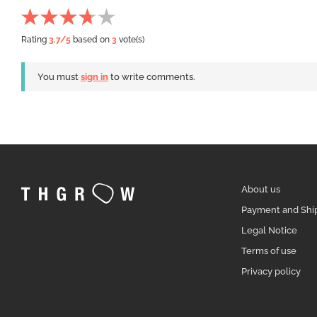
Rating
3.7
/5
based on
3
vote(s)
You must
sign in
to write comments.
About us
Payment and Shi
Legal Notice
Terms of use
Privacy policy