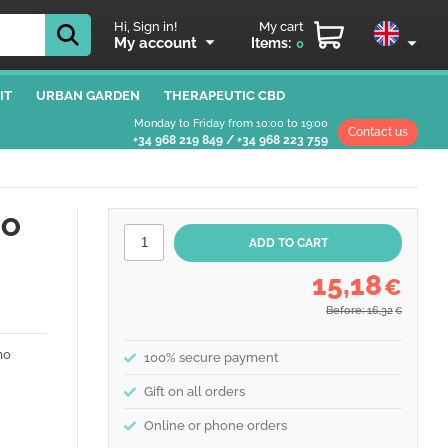
Hi, Sign in!
My cart
My account
Items:
0
IT
URBAN GARDEN
THERAPEUTIC CBD
Monday to Friday from 10:00 to 19:00
Contact us
+34 968 219 849
/
+34 968 223 759
NO
15,18
€
Before: 16,32
€
mo
100% secure payment
Gift on all orders
Online or phone orders