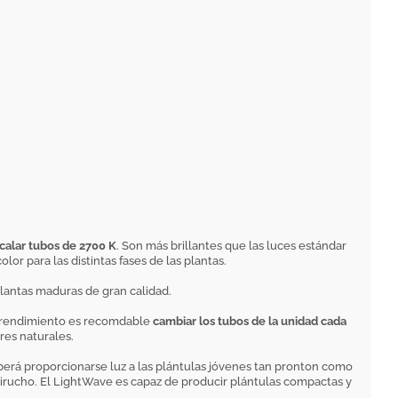
calar tubos de 2700 K
. Son más brillantes que las luces estándar
r para las distintas fases de las plantas.
lantas maduras de gran calidad.
or rendimiento es recomdable
cambiar los tubos de la unidad cada
res naturales.
eberá proporcionarse luz a las plántulas jóvenes tan pronton como
rguirucho. El LightWave es capaz de producir plántulas compactas y