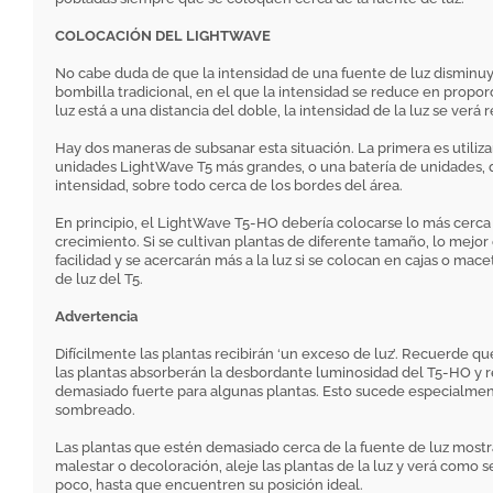
COLOCACIÓN DEL LIGHTWAVE
No cabe duda de que la intensidad de una fuente de luz disminuy
bombilla tradicional, en el que la intensidad se reduce en proporc
luz está a una distancia del doble, la intensidad de la luz se verá 
Hay dos maneras de subsanar esta situación. La primera es utiliz
unidades LightWave T5 más grandes, o una batería de unidades, q
intensidad, sobre todo cerca de los bordes del área.
En principio, el LightWave T5-HO debería colocarse lo más cerca 
crecimiento. Si se cultivan plantas de diferente tamaño, lo mejor
facilidad y se acercarán más a la luz si se colocan en cajas o mac
de luz del T5.
Advertencia
Difícilmente las plantas recibirán ‘un exceso de luz’. Recuerde qu
las plantas absorberán la desbordante luminosidad del T5-HO y
demasiado fuerte para algunas plantas. Esto sucede especialment
sombreado.
Las plantas que estén demasiado cerca de la fuente de luz mostra
malestar o decoloración, aleje las plantas de la luz y verá com
poco, hasta que encuentren su posición ideal.