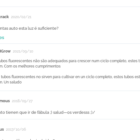
rack
2020/02/21
ntas auto esta luz é suficiente?
es
HGrow
2021/09/10
tubos fluorescentes não são adequados para crescer num ciclo completo, estes
m. Com os melhores cumprimentos
s tubos fluorescentes no sirven para cultivar en un ciclo completo, estos tubos
n. Un saludo
mous
2018/09/27
to tienen que ir de fábula ;) salud—os verdesss ;)/
us
2017/10/06