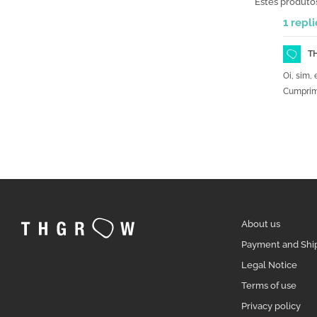
Estes produto
1 repli
T
Oi, sim,
Cumprim
About us
Payment and Shi
Legal Notice
Terms of use
Privacy policy