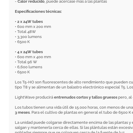
-
Calor reducido
, puede acercase más a las plantas
Especificaciones técnicas:
• 2 x 24W tubes
• 600 mm x 200 mm
• Total 48W
• 3,300 lumens
• 6500 K
• 4 x 24W tubes
• 600 mm x 400 mm
• Total 96 W
• 6,600 lumens
• 6500 K
Los T5-HO son fluorescentes de alto rendimiento que pueden cu
tipo T8 y se alimentan de un balastro electrónico especial T5. Lo
LightWave producirá
entrenudos cortos y tallos gruesos
pero, al
Los tubos tienen una vida útil de 15.000 horas, con menos de u
3 meses
. Para el cultivo de plantas en general el tubo de 6500 K
La unidad puede colgarse directamente encima de las plantas y es
salgan y mantenerla cerca de ellas. Si las plántulas están excesi
pobladas siempre que se coloquen cerca de la fuente de luz.