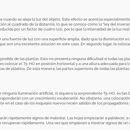
e cuando se aleja la luz del objeto. Este efecto se acentúa especialment
ión al cuadrado de la distancia, lo que se conoce como la “ley del inverso d
reducida por un factor de cuatro (22), por lo que la intensidad de la luz rea
ar una fuente de luz con una superficie amplia, dado que la disminución e
ue son una excelente solución en este caso. En segundo lugar, la colocac
posible de las plantas. Esto no presenta ninguna dificultad si todas las 
 es colocar el T5-HO en posición horizontal y a una altura adecuada para 
etas de plástico. De esta manera, las partes superiores de todas las planta
e ninguna iluminación artificial, ni siquiera la sorprendente T5-HO, es tan
 responderán con un crecimiento exuberante. No obstante, una colocació
e en el caso de los esquejes nuevos recién salidos de los propagadores 
rán rápidamente signos de malestar. Las hojas empezarán a palidecer, a d
o se recuperan rápidamente. Una vez que empiecen a mostrar signos de un 