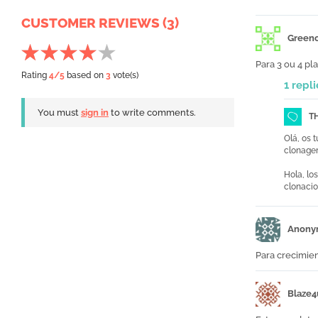
CUSTOMER REVIEWS (3)
Greenc
Para 3 ou 4 pla
Rating
4
/5
based on
3
vote(s)
1 repli
You must
sign in
to write comments.
T
Olá, os 
clonage
Hola, lo
clonacio
Anony
Para crecimien
Blaze4