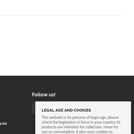
Follow us!
LEGAL AGE AND COOKIES
This website is for persons of legal age, please
check the legislation in force in your country. Its
9:00
products are intended for collectors, never for
use or consumption. It also uses cookies to