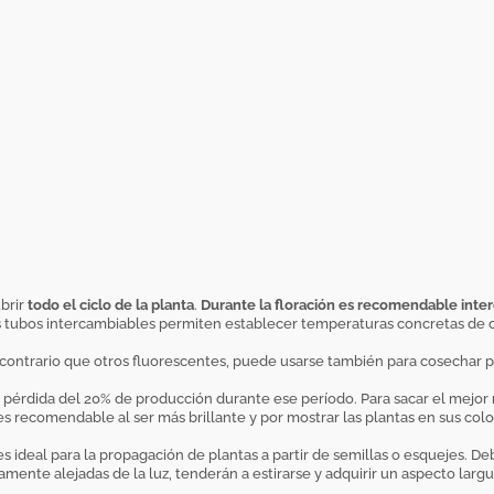
brir
todo el ciclo de la planta
.
Durante la floración es recomendable inter
s tubos intercambiables permiten establecer temperaturas concretas de colo
 contrario que otros fluorescentes, puede usarse también para cosechar p
na pérdida del 20% de producción durante ese período. Para sacar el mej
 es recomendable al ser más brillante y por mostrar las plantas en sus colo
 ideal para la propagación de plantas a partir de semillas o esquejes. D
vamente alejadas de la luz, tenderán a estirarse y adquirir un aspecto la