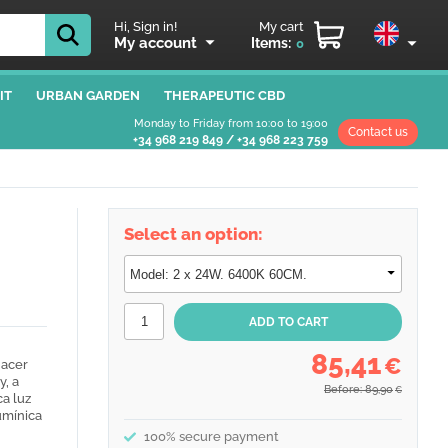
Hi, Sign in!
My cart
My account
Items:
0
IT
URBAN GARDEN
THERAPEUTIC CBD
Monday to Friday from 10:00 to 19:00
Contact us
+34 968 219 849
/
+34 968 223 759
Select an option:
85,41
€
hacer
y, a
Before: 89,90
€
a luz
umínica
100% secure payment