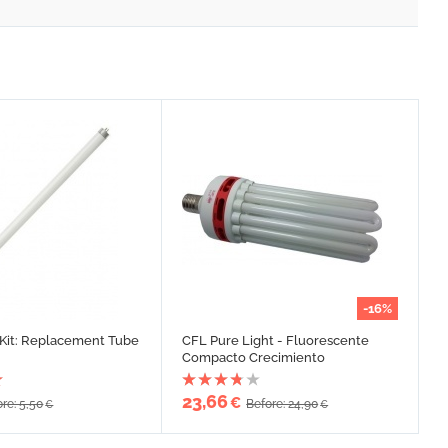
-16%
 Kit: Replacement Tube
CFL Pure Light - Fluorescente
Compacto Crecimiento
23,66
€
re: 5,50
Before: 24,90
€
€