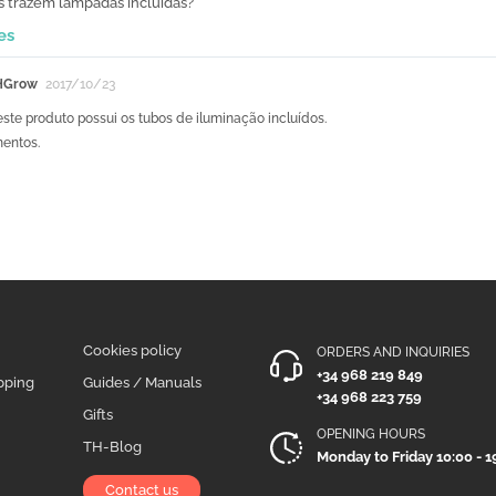
s trazem lâmpadas incluídas?
es
HGrow
2017/10/23
 este produto possui os tubos de iluminação incluídos.
entos.
Cookies policy
ORDERS AND INQUIRIES
+34 968 219 849
pping
Guides / Manuals
+34 968 223 759
Gifts
OPENING HOURS
TH-Blog
Monday to Friday 10:00 - 1
Contact us