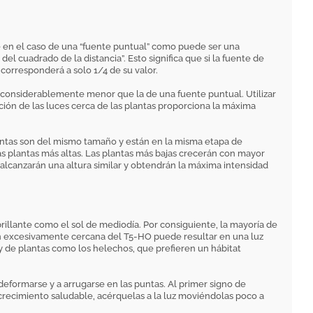
e en el caso de una “fuente puntual” como puede ser una
el cuadrado de la distancia”. Esto significa que si la fuente de
l corresponderá a solo 1/4 de su valor.
s considerablemente menor que la de una fuente puntual. Utilizar
ión de las luces cerca de las plantas proporciona la máxima
plantas son del mismo tamaño y están en la misma etapa de
las plantas más altas. Las plantas más bajas crecerán con mayor
s alcanzarán una altura similar y obtendrán la máxima intensidad
 brillante como el sol de mediodía. Por consiguiente, la mayoría de
n excesivamente cercana del T5-HO puede resultar en una luz
y de plantas como los helechos, que prefieren un hábitat
eformarse y a arrugarse en las puntas. Al primer signo de
crecimiento saludable, acérquelas a la luz moviéndolas poco a