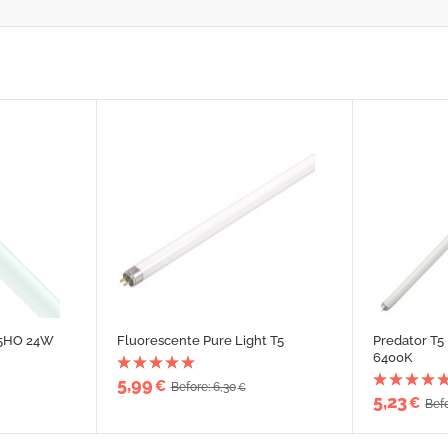
 T5HO 24W
Fluorescente Pure Light T5
Predator T5
6400K
5,99
€
Before: 6,30
€
5,23
€
Befo