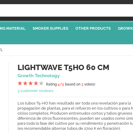
NG MATERIAL
SMOKER SUPPLIES
OTHER PRODUCTS
GROWK
FL
LIGHTWAVE T5HO 60 CM
Growth Technology
Rating
4
/5
based on
3
vote(s)
3 customer reviews
Los tubos T5-HO han resultado ser toda una revelación para la
propagación de plantas, para el refuerzo en los cultivos o para 
ciclos completos. Producen entrenudos cortos y tallos gruesos 
diferencia de otros fluorescentes, pueden ser usados como únic
para toda la fase del cultivo por su rendimiento y penetración l
(es recomendable alternar tubos de 2700 K en floración).