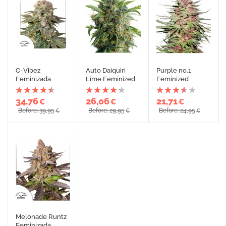
C-Vibez
Auto Daiquiri
Purple no.1
Feminizada
Lime Feminized
Feminized
34,76
26,06
21,71
€
€
€
Before: 39,95
Before: 29,95
Before: 24,95
€
€
€
Melonade Runtz
Feminizada