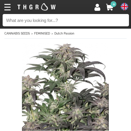
0
CANNABIS SEEDS
FEMINISED
Dutch Passion