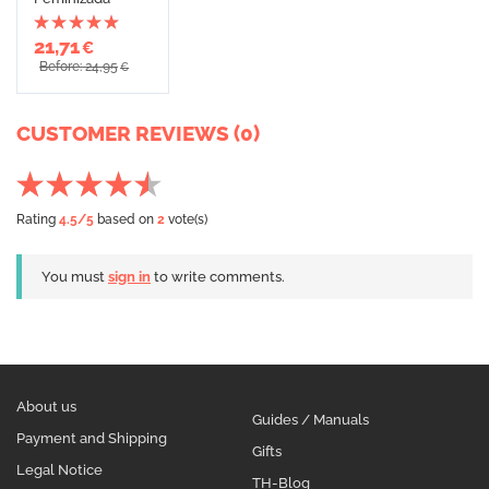
21,71
€
Before: 24,95
€
CUSTOMER REVIEWS (0)
Rating
4.5
/5
based on
2
vote(s)
You must
sign in
to write comments.
About us
Guides / Manuals
Payment and Shipping
Gifts
Legal Notice
TH-Blog