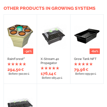
OTHER PRODUCTS IN GROWING SYSTEMS
-30%
-60%
RainForest²
X-Stream 40
Grow Tank NFT
Propagator
294,50
79,96
€
€
176,14
€
Before: 310,00
Before: 199,90
€
€
Before: 185,41
€