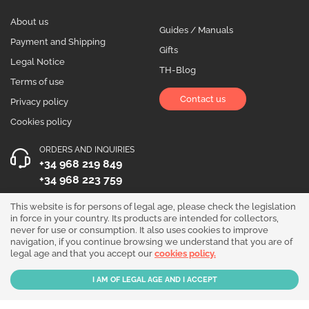
About us
Guides / Manuals
Payment and Shipping
Gifts
Legal Notice
TH-Blog
Terms of use
Contact us
Privacy policy
Cookies policy
ORDERS AND INQUIRIES
+34 968 219 849
+34 968 223 759
OPENING HOURS
This website is for persons of legal age, please check the legislation
in force in your country. Its products are intended for collectors,
Monday to Friday 10:00 - 19:00
never for use or consumption. It also uses cookies to improve
navigation, if you continue browsing we understand that you are of
Follow us!
legal age and that you accept our
cookies policy.