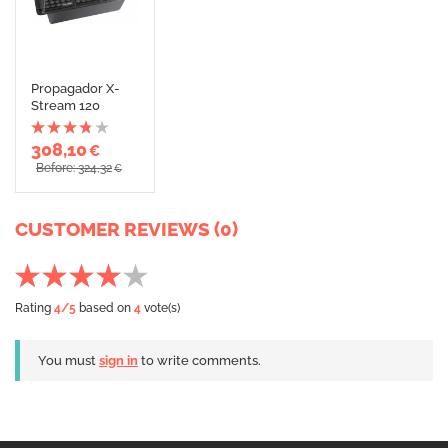
Propagador X-
Stream 120
308,10
€
Before: 324,32
€
CUSTOMER REVIEWS (0)
Rating
4
/5
based on
4
vote(s)
You must
sign in
to write comments.