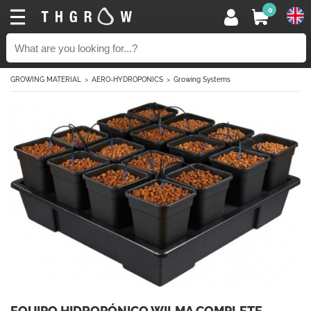
0
GROWING MATERIAL
AERO-HYDROPONICS
Growing Systems
EQUIPO HIDROPÓNICO WILMA COMPLETE