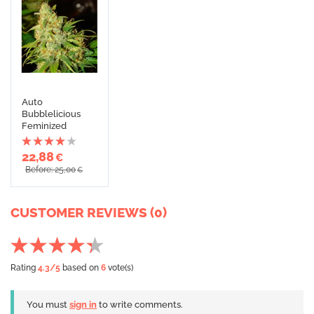
Auto
Bubblelicious
Feminized
22,88
€
Before: 25,00
€
CUSTOMER REVIEWS (0)
Rating
4.3
/5
based on
6
vote(s)
You must
sign in
to write comments.