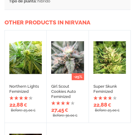
Tipo de planta:
híbrido
OTHER PRODUCTS IN NIRVANA
-25%
Northern Lights
Girl Scout
Super Skunk
Feminized
Cookies Auto
Feminized
Feminized
22,88
22,88
€
€
27,45
€
Before: 25,00
Before: 25,00
€
€
Before: 30,00
€