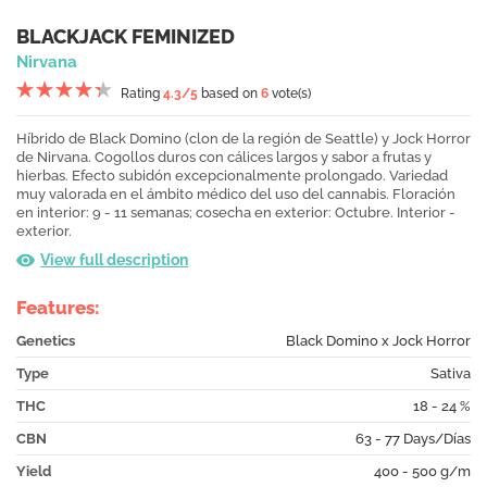
BLACKJACK FEMINIZED
Nirvana
Rating
4.3
/5
based on
6
vote(s)
Híbrido de Black Domino (clon de la región de Seattle) y Jock Horror
de Nirvana. Cogollos duros con cálices largos y sabor a frutas y
hierbas. Efecto subidón excepcionalmente prolongado. Variedad
muy valorada en el ámbito médico del uso del cannabis. Floración
en interior: 9 - 11 semanas; cosecha en exterior: Octubre. Interior -
exterior.
View full description
Features:
Genetics
Black Domino x Jock Horror
Type
Sativa
THC
18 - 24 %
CBN
63 - 77 Days/Días
Yield
400 - 500 g/m