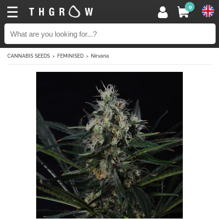
0
CANNABIS SEEDS
FEMINISED
Nirvana