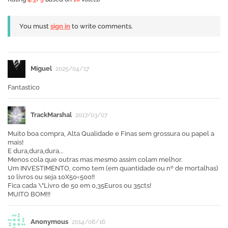
You must
sign in
to write comments.
Miguel
2025/04/17
Fantastico
TrackMarshal
2017/03/07
Muito boa compra, Alta Qualidade e Finas sem grossura ou papel a
mais!
E dura,dura,dura...
Menos cola que outras mas mesmo assim colam melhor.
Um INVESTIMENTO, como tem (em quantidade ou nº de mortalhas)
10 livros ou seja 10X50=500!!
Fica cada \"Livro de 50 em 0,35Euros ou 35cts!
MUITO BOM!!!
Anonymous
2014/08/16