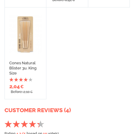
Before: 0,42
€
Cones Natural
Blister 3u. King
Size
2,04
€
Before: 2,10
€
CUSTOMER REVIEWS (4)
Rating
4.3
/5
based on
10
vote(s)