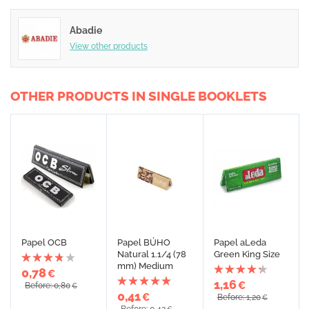
Abadie
View other products
OTHER PRODUCTS IN SINGLE BOOKLETS
Papel OCB
Papel BÚHO
Papel aLeda
Natural 1.1/4 (78
Green King Size
mm) Medium
0,78
€
1,16
€
Before: 0,80
€
0,41
€
Before: 1,20
€