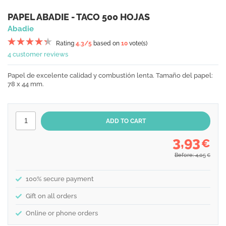
PAPEL ABADIE - TACO 500 HOJAS
Abadie
Rating
4.3
/5
based on
10
vote(s)
4 customer reviews
Papel de excelente calidad y combustión lenta. Tamaño del papel:
78 x 44 mm.
3,93
€
Before: 4,05
€
100% secure payment
Gift on all orders
Online or phone orders