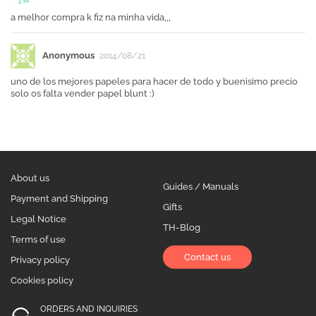
a melhor compra k fiz na minha vida,,,
Anonymous
2014/08/21
uno de los mejores papeles para hacer de todo y buenisimo precio
solo os falta vender papel blunt :)
About us
Guides / Manuals
Payment and Shipping
Gifts
Legal Notice
TH-Blog
Terms of use
Contact us
Privacy policy
Cookies policy
ORDERS AND INQUIRIES