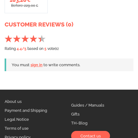
€
Before: 229,00
€
CUSTOMER REVIEWS (0)
Rating
4.4
/5
based on
5
vote(s)
You must
sign in
to write comments.
About us
Guides / Manuals
Payment and Shipping
Gifts
Legal Notice
TH-Blog
Terms of use
Contact us
Privacy policy