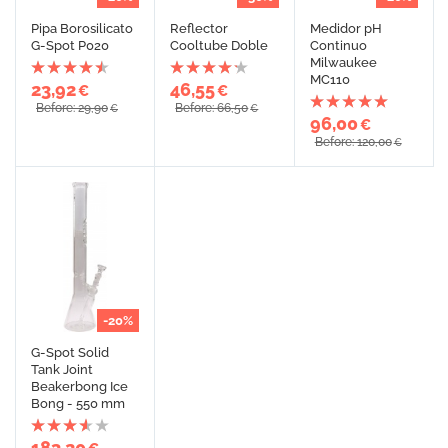
Pipa Borosilicato
Reflector
Medidor pH
G-Spot P020
Cooltube Doble
Continuo
Milwaukee
MC110
23,92
46,55
€
€
Before: 29,90
Before: 66,50
€
€
96,00
€
Before: 120,00
€
-20%
G-Spot Solid
Tank Joint
Beakerbong Ice
Bong - 550 mm
183,20