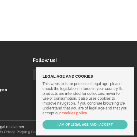
Follow us!
LEGAL AGE AND COOKIES
This website is for persons of legal age, please
check the legislation in force in your country. Its
9:00
products are intended for collectors, never for
use or consumption. It also uses cookies to
improve navigation, if you continue browsing we
understand that you are of legal age and that you
accept our
cookies policy.
egal disclaimer
.
ás Ortega Pagán 5 Bajo, 30003, Murcia, España.