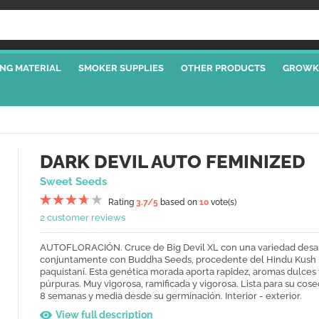
NG MATERIAL
SMOKER SUPPLIES
OTHER PRODUCTS
GROWK
DARK DEVIL AUTO FEMINIZED
Sweet Seeds
Rating
3.7
/5
based on
10
vote(s)
2 customer reviews
AUTOFLORACIÓN. Cruce de Big Devil XL con una variedad desa
conjuntamente con Buddha Seeds, procedente del Hindu Kush
paquistaní. Esta genética morada aporta rapidez, aromas dulces
púrpuras. Muy vigorosa, ramificada y vigorosa. Lista para su cose
8 semanas y media desde su germinación. Interior - exterior.
View full description