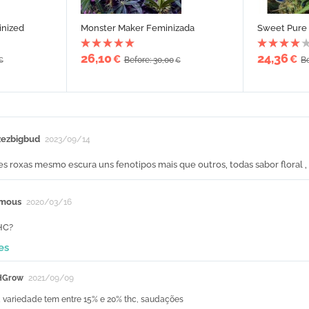
inized
Monster Maker Feminizada
Sweet Pure
26,10
24,36
€
€
Before: 30,00
Be
€
€
zezbigbud
2023/09/14
es roxas mesmo escura uns fenotipos mais que outros, todas sabor floral , i
mous
2020/03/16
HC?
es
HGrow
2021/09/09
a variedade tem entre 15% e 20% thc, saudações