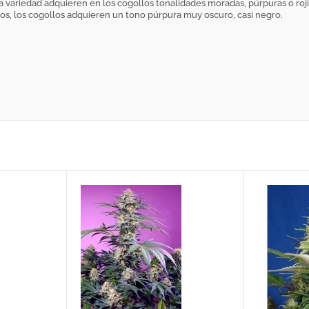
ta variedad adquieren en los cogollos tonalidades moradas, púrpuras o roj
cos, los cogollos adquieren un tono púrpura muy oscuro, casi negro.