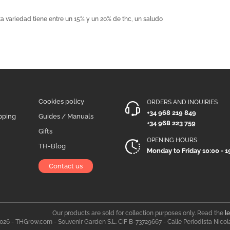
ta variedad tiene entre un 15% y un 20% de thc, un saludo
Cookies policy
ORDERS AND INQUIRIES
+34 968 219 849
pping
Guides / Manuals
+34 968 223 759
Gifts
OPENING HOURS
TH-Blog
Monday to Friday 10:00 - 1
Contact us
Our products are sold for collection purposes only. Read the
l
026 - THGrow.com - Souvenir Garden S.L. CIF B-73729667 - Calle Periodista Nicol