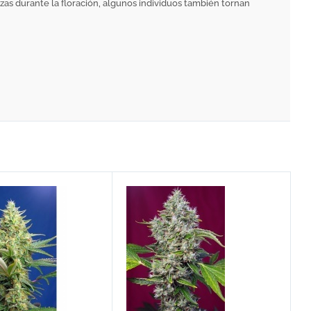
izas durante la floración, algunos individuos también tornan