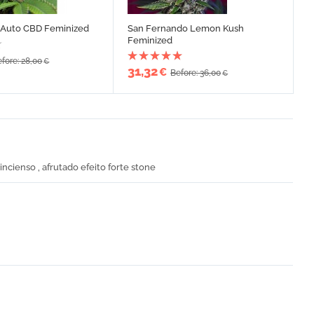
 Auto CBD Feminized
San Fernando Lemon Kush
Feminized
fore: 28,00
€
31,32
€
Before: 36,00
€
ncienso , afrutado efeito forte stone