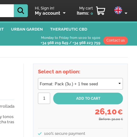
Hi, Sign in!
My cart
My account
Items:
0
IT
URBAN GARDEN
THERAPEUTIC CBD
Monday to Friday from 10:00 to 19:00
Contact us
+34 968 219 849
/
+34 968 223 759
Select an option:
rrollada
26,10
€
 y tonos
Before: 30,00
€
cha tras
100% secure payment