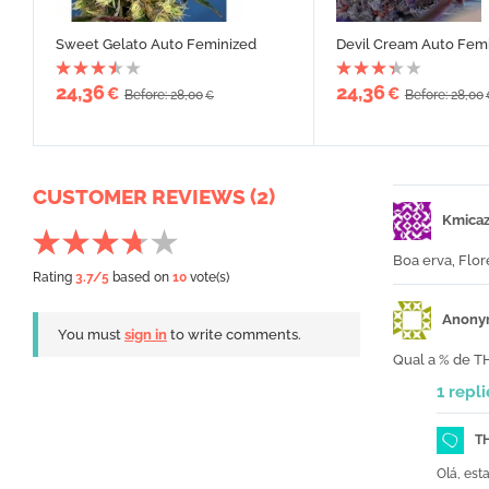
Sweet Gelato Auto Feminized
Devil Cream Auto Fem
24,36
24,36
€
€
Before: 28,00
Before: 28,00
€
CUSTOMER REVIEWS (2)
Kmica
Boa erva, Flor
Rating
3.7
/5
based on
10
vote(s)
Anony
You must
sign in
to write comments.
Qual a % de T
1 repli
T
Olá, est