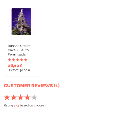
Banana Cream
Cake XL Auto
Feminizada
26,10
€
Before: 30,00
€
CUSTOMER REVIEWS (1)
Rating
4
/5
based on
2
vote(s)