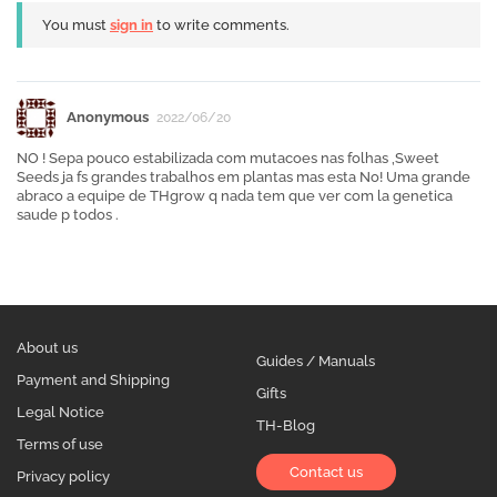
You must
sign in
to write comments.
Anonymous
2022/06/20
NO ! Sepa pouco estabilizada com mutacoes nas folhas ,Sweet
Seeds ja fs grandes trabalhos em plantas mas esta No! Uma grande
abraco a equipe de THgrow q nada tem que ver com la genetica
saude p todos .
About us
Guides / Manuals
Payment and Shipping
Gifts
Legal Notice
TH-Blog
Terms of use
Contact us
Privacy policy