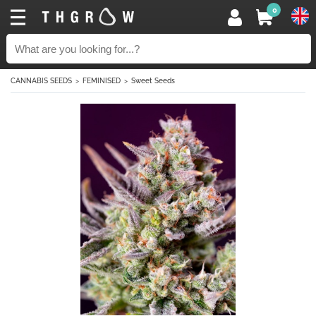
0
CANNABIS SEEDS
FEMINISED
Sweet Seeds