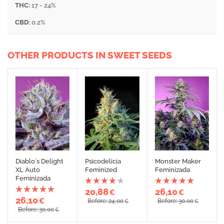
THC:
17 - 24%
CBD:
0.2%
OTHER PRODUCTS IN SWEET SEEDS
Diablo´s Delight
Psicodelicia
Monster Maker
XL Auto
Feminized
Feminizada
Feminizada
20,88
26,10
€
€
26,10
€
Before: 24,00
Before: 30,00
€
€
Before: 30,00
€