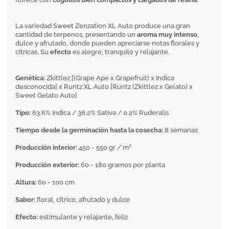
La variedad Sweet Zenzation XL Auto produce una gran
cantidad de terpenos, presentando un
aroma muy intenso
,
dulce y afrutado, donde pueden apreciarse notas florales y
cítricas. Su
efecto
es alegre, tranquilo y relajante.
Genética:
Zkittlez [(Grape Ape x Grapefruit) x Indica
desconocida] x Runtz XL Auto [Runtz (Zkittlez x Gelato) x
Sweet Gelato Auto]
Tipo:
63.6% Indica / 36.2% Sativa / 0.2% Ruderalis
Tiempo desde la germinación hasta la cosecha:
8 semanas
Producción interior:
450 - 550 gr / m²
Producción exterior:
60 - 180 gramos por planta
Altura:
60 - 100 cm
Sabor:
floral, cítrico, afrutado y dulce
Efecto:
estimulante y relajante, feliz