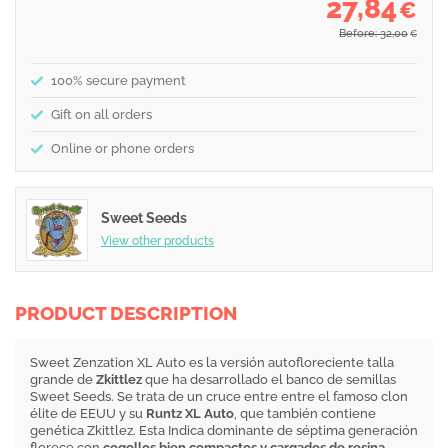
27,84
€
Before: 32,00
€
100% secure payment
Gift on all orders
Online or phone orders
Sweet Seeds
View other products
PRODUCT DESCRIPTION
Sweet Zenzation XL Auto es la versión autofloreciente talla
grande de
Zkittlez
que ha desarrollado el banco de semillas
Sweet Seeds. Se trata de un cruce entre entre el famoso clon
élite de EEUU y su
Runtz XL Auto
, que también contiene
genética Zkittlez. Esta Indica dominante de séptima generación
florece con
cogollos bien compactos y cargados de resina
.