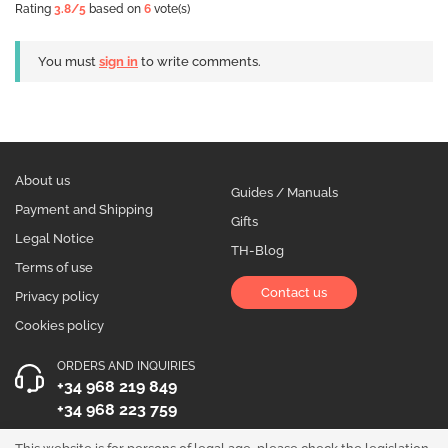
Rating
3.8
/5
based on
6
vote(s)
You must
sign in
to write comments.
About us
Guides / Manuals
Payment and Shipping
Gifts
Legal Notice
TH-Blog
Terms of use
Contact us
Privacy policy
Cookies policy
ORDERS AND INQUIRIES
+34 968 219 849
+34 968 223 759
OPENING HOURS