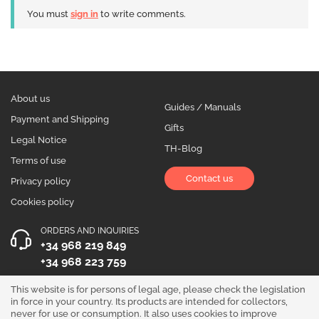
You must
sign in
to write comments.
About us
Guides / Manuals
Payment and Shipping
Gifts
Legal Notice
TH-Blog
Terms of use
Contact us
Privacy policy
Cookies policy
ORDERS AND INQUIRIES
+34 968 219 849
+34 968 223 759
OPENING HOURS
This website is for persons of legal age, please check the legislation
in force in your country. Its products are intended for collectors,
Monday to Friday 10:00 - 19:00
never for use or consumption. It also uses cookies to improve