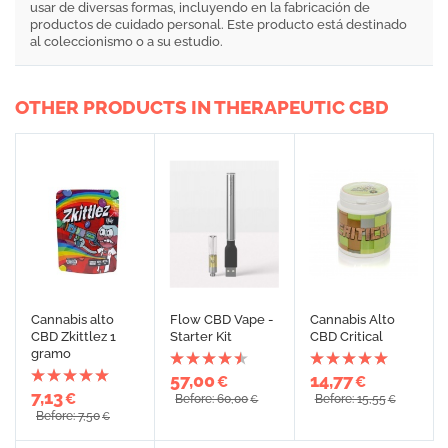
usar de diversas formas, incluyendo en la fabricación de
productos de cuidado personal. Este producto está destinado
al coleccionismo o a su estudio.
OTHER PRODUCTS IN THERAPEUTIC CBD
Cannabis alto
Flow CBD Vape -
Cannabis Alto
CBD Zkittlez 1
Starter Kit
CBD Critical
gramo
57,00
14,77
€
€
7,13
€
Before: 60,00
Before: 15,55
€
€
Before: 7,50
€