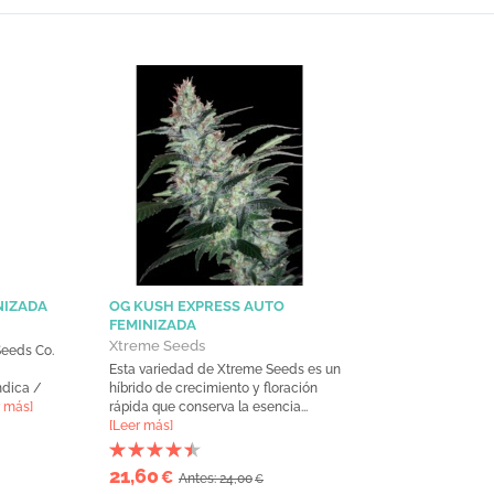
NIZADA
OG KUSH EXPRESS AUTO
FEMINIZADA
Xtreme Seeds
Seeds Co.
Esta variedad de Xtreme Seeds es un
indica /
híbrido de crecimiento y floración
r más]
rápida que conserva la esencia...
[Leer más]
21,60
€
Antes: 24,00
€