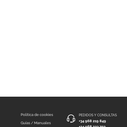
Política de cookies
PEDIDOS Y CONSULTAS
+34 968 219 849
Guías / Manuales
+34 968 223 759