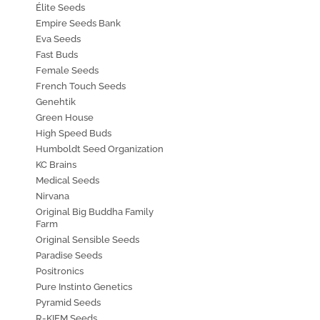
Élite Seeds
Empire Seeds Bank
Eva Seeds
Fast Buds
Female Seeds
French Touch Seeds
Genehtik
Green House
High Speed Buds
Humboldt Seed Organization
KC Brains
Medical Seeds
Nirvana
Original Big Buddha Family
Farm
Original Sensible Seeds
Paradise Seeds
Positronics
Pure Instinto Genetics
Pyramid Seeds
R-KIEM Seeds