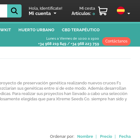
Hola, Identifícate!
Mi cesta
Mi cuenta
Artículos:
0
WKIT
HUERTO URBANO
CBD TERAPÉUTICO
Lunes a Viernes de 10:00 a 19:00
Contáctanos
+34 968 219 849
/
+34 968 223 759
ar proyecto de preservación genética realizando nuevos cruces F1
ezclarían sus genéticas entre sí de este modo. Además desarrollan
icas. Para realizar sus proyectos han llevado a cabo una selección
osamente elegidas que para Xtreme Seeds Co. siempre han sido y
Ordenar por:
Nombre
|
Precio
|
Fecha