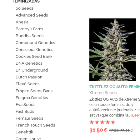
FEMINIZADAS
00 Seeds
Advanced Seeds
Anesia
Barney's Farm
Buddha Seeds
Compound Genetics
Conscious Genetics
Cookies Seed Bank
DNA Genetics
Dr. Underground
Dutch Passion
Elev8 Seeds
ZKITTLEZ OG AUTO FEMI
Empire Seeds Bank
Xtreme Seeds
Enigma Genetics
Zkittlez OG Auto de Xtreme 
Eva Seeds
es un cruce feminizado y
autofloreciente (ruderalis / 
Fast Buds
sativa) que combina la...
[Lee
Female Seeds
French Touch Seeds
31,50
€
Antes: 35,00
€
Genehtik
Green House