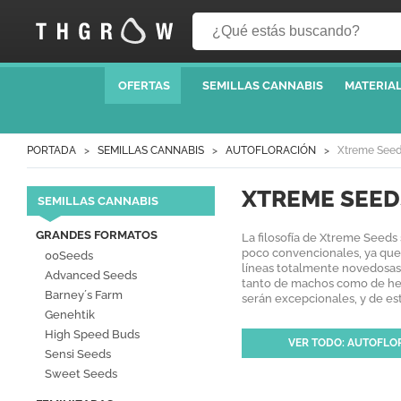
OFERTAS
SEMILLAS CANNABIS
MATERIAL
PORTADA
SEMILLAS CANNABIS
AUTOFLORACIÓN
Xtreme See
XTREME SEED
SEMILLAS CANNABIS
GRANDES FORMATOS
La filosofía de Xtreme Seeds
poco convencionales, ya que 
00Seeds
líneas totalmente novedosas 
Advanced Seeds
tanto de machos como de hem
Barney´s Farm
serán excepcionales, y de es
Genehtik
High Speed Buds
VER TODO: AUTOFLO
Sensi Seeds
Sweet Seeds