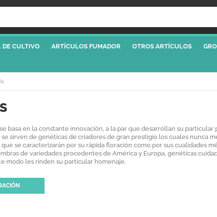
 DE CULTIVO
ARTÍCULOS FUMADOR
OTROS ARTÍCULOS
GRO
ds
S
 se basa en la constante innovación, a la par que desarrollan su particul
se sirven de genéticas de criadores de gran prestigio los cuales nunca m
que se caracterizarán por su rápida floración como por sus cualidades méd
bras de variedades procedentes de América y Europa, genéticas cuidad
te modo les rinden su particular homenaje.
RACIÓN