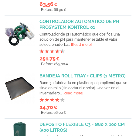
63,56
€
Before: 66,90
€
CONTROLADOR AUTOMÁTICO DE PH
PROSYSTEM KONTROL 01
Controlador de pH automático que dosifica una
solución de pH para mantener estable el valor
seleccionado. La...
[Read more]
251,75
€
Before: 265,00
€
BANDEJA ROLL TRAY + CLIPS (1 METRO)
Bandeja fabricada en plástico (polipropileno) que se
sirve en rollo (sin cortar ni doblar). Una vez en el
invernadero...
[Read more]
24,70
€
Before: 26,00
€
DEPÓSITO FLEXIBLE C3 - Ø80 X 100 CM
(500 LITROS)