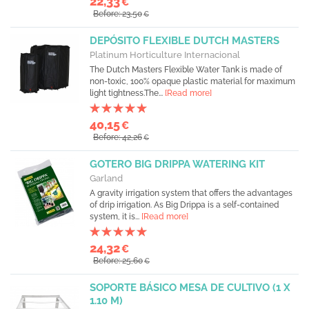
22,33
€
Before: 23,50
€
DEPÓSITO FLEXIBLE DUTCH MASTERS
Platinum Horticulture Internacional
The Dutch Masters Flexible Water Tank is made of
non-toxic, 100% opaque plastic material for maximum
light tightness.The...
[Read more]
40,15
€
Before: 42,26
€
GOTERO BIG DRIPPA WATERING KIT
Garland
A gravity irrigation system that offers the advantages
of drip irrigation. As Big Drippa is a self-contained
system, it is...
[Read more]
24,32
€
Before: 25,60
€
SOPORTE BÁSICO MESA DE CULTIVO (1 X
1.10 M)