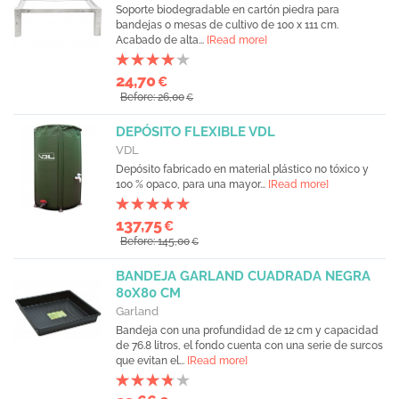
Soporte biodegradable en cartón piedra para
bandejas o mesas de cultivo de 100 x 111 cm.
Acabado de alta...
[Read more]
24,70
€
Before: 26,00
€
DEPÓSITO FLEXIBLE VDL
VDL
Depósito fabricado en material plástico no tóxico y
100 % opaco, para una mayor...
[Read more]
137,75
€
Before: 145,00
€
BANDEJA GARLAND CUADRADA NEGRA
80X80 CM
Garland
Bandeja con una profundidad de 12 cm y capacidad
de 76.8 litros, el fondo cuenta con una serie de surcos
que evitan el...
[Read more]