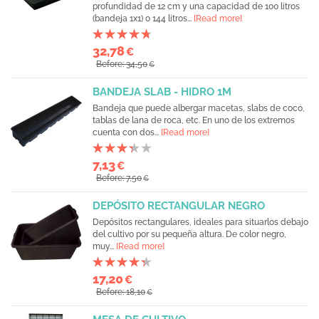
profundidad de 12 cm y una capacidad de 100 litros
(bandeja 1x1) o 144 litros...
[Read more]
32,78
€
Before: 34,50
€
BANDEJA SLAB - HIDRO 1M
Bandeja que puede albergar macetas, slabs de coco,
tablas de lana de roca, etc. En uno de los extremos
cuenta con dos...
[Read more]
7,13
€
Before: 7,50
€
DEPÓSITO RECTANGULAR NEGRO
Depósitos rectangulares, ideales para situarlos debajo
del cultivo por su pequeña altura. De color negro,
muy...
[Read more]
17,20
€
Before: 18,10
€