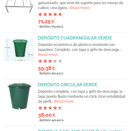
galvanizado, que sirve de soporte para las mesas de
cultivo. Una ligera...
[Read more]
71,25
€
Before: 75,00
€
DEPÓSITO CUADRANGULAR VERDE
Depósito económico de plástico resistente con
tapa dera. Completo, con tapa y grifo de descarga....
[Read more]
59,38
€
Before: 62,50
€
DEPÓSITO CIRCULAR VERDE
Depósito completo, con tapa y grifo de descarga; la
tapa queda fijada mediante un click. Gran estabilidad
de perfil...
[Read more]
38,00
€
Before: 40,00
€