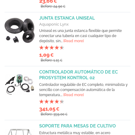
23,66
€
Before: 24,90
€
JUNTA ESTANCA UNISEAL
Aquaponic Lynx
Uniseal es una junta estanca flexible que permite
conectar una tubería en casi cualquier tipo de
depósito, sin...
[Read more]
1,09
€
Before: 1,15
€
CONTROLADOR AUTOMÁTICO DE EC
PROSYSTEM KONTROL 02
Controlador regulable de EC completo, minimalista y
sencillo con compensación automática de la
temperatura....
[Read more]
341,05
€
Before: 359,00
€
SOPORTE PARA MESAS DE CULTIVO
Estructura metálica muy estable, en acero