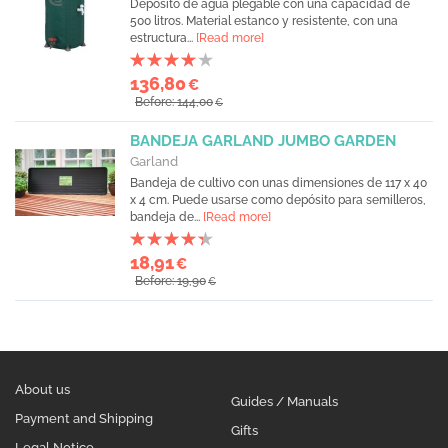
Depósito de agua plegable con una capacidad de
500 litros. Material estanco y resistente, con una
estructura...
[Read more]
136,80
€
Before: 144,00
€
BANDEJA GARLAND JUMBO GARDEN
Garland
Bandeja de cultivo con unas dimensiones de 117 x 40
x 4 cm. Puede usarse como depósito para semilleros,
bandeja de...
[Read more]
18,91
€
Before: 19,90
€
About us
Guides / Manuals
Payment and Shipping
Gifts
Legal Notice