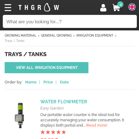
0
GROWING MATERIAL
GENERAL GROWING
IRRIGATION EQUIPMENT
Trays / Tanks
TRAYS / TANKS
VIEW ALL: IRRIGATION EQUIPMENT
Order by:
Name
|
Price
|
Date
WATER FLOWMETER
Easy Garden
Our portable water counter is the ideal tool for
accurately managing your water consumption. It
displays both partial and...
[Read more]