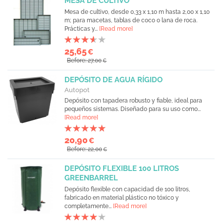
MESA DE CULTIVO
Mesa de cultivo, desde 0,33 x 1,10 m hasta 2,00 x 1,10
m; para macetas, tablas de coco o lana de roca.
Prácticas y...
[Read more]
25,65
€
Before: 27,00
€
DEPÓSITO DE AGUA RÍGIDO
Autopot
Depósito con tapadera robusto y fiable, ideal para
pequeños sistemas. Diseñado para su uso como...
[Read more]
20,90
€
Before: 22,00
€
DEPÓSITO FLEXIBLE 100 LITROS
GREENBARREL
Depósito flexible con capacidad de 100 litros,
fabricado en material plástico no tóxico y
completamente...
[Read more]