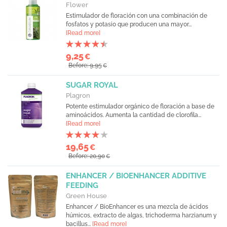
Flower
Estimulador de floración con una combinación de
fosfatos y potasio que producen una mayor...
[Read more]
9,25
€
Before: 9,95
€
SUGAR ROYAL
Plagron
Potente estimulador orgánico de floración a base de
aminoácidos. Aumenta la cantidad de clorofila...
[Read more]
19,65
€
Before: 20,90
€
ENHANCER / BIOENHANCER ADDITIVE
FEEDING
Green House
Enhancer / BioEnhancer es una mezcla de ácidos
húmicos, extracto de algas, trichoderma harzianum y
bacillus...
[Read more]