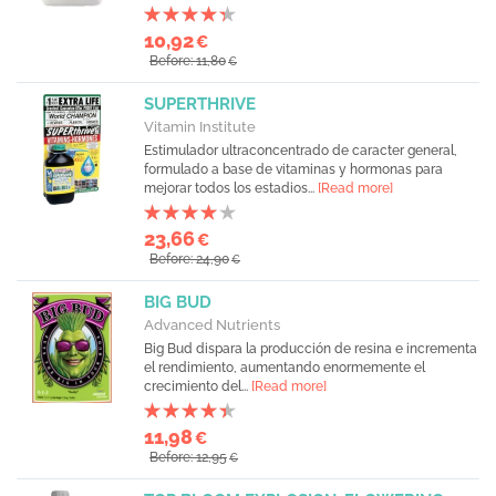
10,92
€
Before: 11,80
€
SUPERTHRIVE
Vitamin Institute
Estimulador ultraconcentrado de caracter general,
formulado a base de vitaminas y hormonas para
mejorar todos los estadios...
[Read more]
23,66
€
Before: 24,90
€
BIG BUD
Advanced Nutrients
Big Bud dispara la producción de resina e incrementa
el rendimiento, aumentando enormemente el
crecimiento del...
[Read more]
11,98
€
Before: 12,95
€