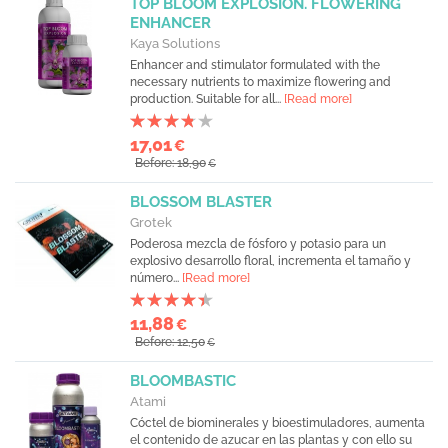
TOP BLOOM EXPLOSION. FLOWERING
ENHANCER
Kaya Solutions
Enhancer and stimulator formulated with the
necessary nutrients to maximize flowering and
production. Suitable for all...
[Read more]
17,01
€
Before: 18,90
€
BLOSSOM BLASTER
Grotek
Poderosa mezcla de fósforo y potasio para un
explosivo desarrollo floral, incrementa el tamaño y
número...
[Read more]
11,88
€
Before: 12,50
€
BLOOMBASTIC
Atami
Cóctel de biominerales y bioestimuladores, aumenta
el contenido de azucar en las plantas y con ello su