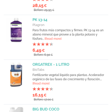
28,15
€
Before: 29,95
€
PK 13-14
Plagron
Para frutos más compactos y firmes. PK 13-14 es un
abono mineral que provee a la planta potasio y
fósforo...
[Read more]
6,49
€
Before: 6,90
€
ORGATREX - 1 LITRO
BioTabs
Fertilizante vegetal líquido para plantas. Acelerador
orgánico de las fases de crecimiento y floración....
[Read more]
16,15
€
Before: 17,00
€
BIG BUD COCO