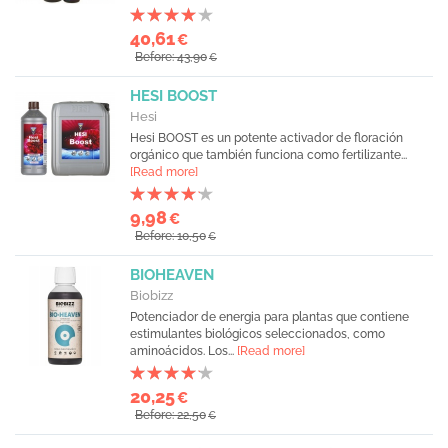
40,61
€
Before: 43,90
€
HESI BOOST
Hesi
Hesi BOOST es un potente activador de floración
orgánico que también funciona como fertilizante...
[Read more]
9,98
€
Before: 10,50
€
BIOHEAVEN
Biobizz
Potenciador de energia para plantas que contiene
estimulantes biológicos seleccionados, como
aminoácidos. Los...
[Read more]
20,25
€
Before: 22,50
€