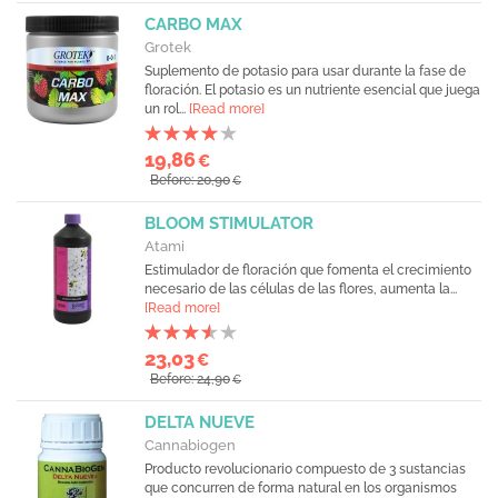
CARBO MAX
Grotek
Suplemento de potasio para usar durante la fase de
floración. El potasio es un nutriente esencial que juega
un rol...
[Read more]
19,86
€
Before: 20,90
€
BLOOM STIMULATOR
Atami
Estimulador de floración que fomenta el crecimiento
necesario de las células de las flores, aumenta la...
[Read more]
23,03
€
Before: 24,90
€
DELTA NUEVE
Cannabiogen
Producto revolucionario compuesto de 3 sustancias
que concurren de forma natural en los organismos