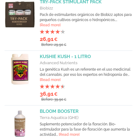
TRY-PACK STIMULANT PACK
Biobizz
Pack de estimulantes orgánicos de Biobizz aptos para
pequeños cultivos orgánicos o hidropónicos....
[Read more]
26,91
€
Before: 29,90
€
KUSHIE KUSH - 1 LITRO
Advanced Nutrients
La genética Kush es un referente en el uso medicinal
del cannabis, por eso los expertos en hidroponía de...
[Read more]
36,91
€
Before: 39,90
€
BLOOM BOOSTER
Terra Aquatica (GHE)
Suplemento potenciador de la floración. Bio-
estimulador para la fase de floración que aumenta la
actividad...
[Read more]