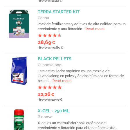
Before: 11,42
€
TERRA STARTER KIT
Canna
Pack de fertilizantes y aditivos de alta calidad para un
crecimiento y una floración...
[Read more]
28,69
€
Before: 30,85
€
BLACK PELLETS
Guanokalong
Este estimulador orgánico es una mezcla de
Guanokalong en polvo y ácidos húmicos en forma de
pellets....
[Read more]
12,26
€
Before: 12,90
€
X-CEL - 250 ML
Bionova
X-cel es un estimulador 100% orgánico de
crecimiento y floración para obtener flores extra...