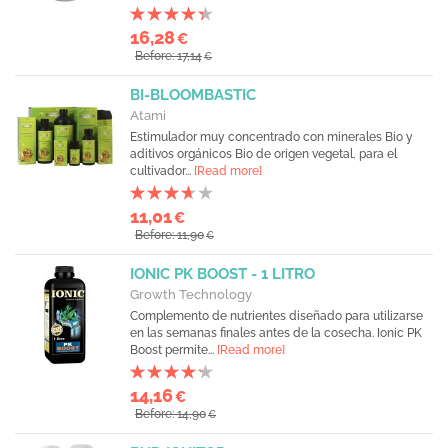
16,28
€
Before: 17,14
€
BI-BLOOMBASTIC
Atami
Estimulador muy concentrado con minerales Bio y
aditivos orgánicos Bio de origen vegetal, para el
cultivador...
[Read more]
11,01
€
Before: 11,90
€
IONIC PK BOOST - 1 LITRO
Growth Technology
Complemento de nutrientes diseñado para utilizarse
en las semanas finales antes de la cosecha. Ionic PK
Boost permite...
[Read more]
14,16
€
Before: 14,90
€