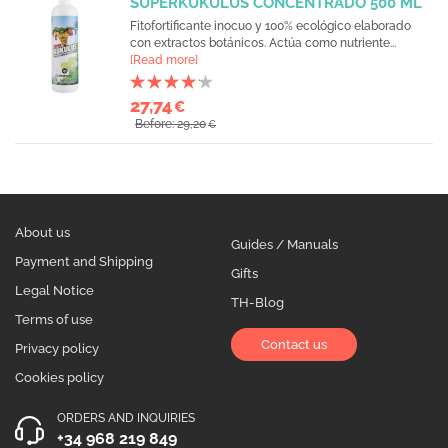
SUPERKUKULUS CONCENTRADO 500 ML
Fitofortificante inocuo y 100% ecológico elaborado
con extractos botánicos. Actúa como nutriente...
[Read more]
27,74
€
Before: 29,20
€
About us
Guides / Manuals
Payment and Shipping
Gifts
Legal Notice
TH-Blog
Terms of use
Contact us
Privacy policy
Cookies policy
ORDERS AND INQUIRIES
+34 968 219 849