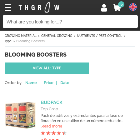
0
GROWING MATERIAL
GENERAL GROWING
NUTRIENTS / PEST CONTROL
Type
Blooming Boosters
BLOOMING BOOSTERS
VIEW ALL: TYPE
Order by:
Name
|
Price
|
Date
BUDPACK
Top Crop
Pack de aditivos y estimulantes para la fase de
floración en un cultivo de un número reducido...
[Read more]