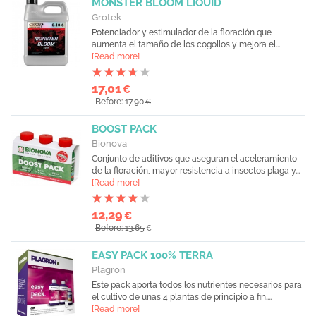
MONSTER BLOOM LIQUID
Grotek
Potenciador y estimulador de la floración que
aumenta el tamaño de los cogollos y mejora el...
[Read more]
17,01
€
Before: 17,90
€
BOOST PACK
Bionova
Conjunto de aditivos que aseguran el aceleramiento
de la floración, mayor resistencia a insectos plaga y...
[Read more]
12,29
€
Before: 13,65
€
EASY PACK 100% TERRA
Plagron
Este pack aporta todos los nutrientes necesarios para
el cultivo de unas 4 plantas de principio a fin....
[Read more]