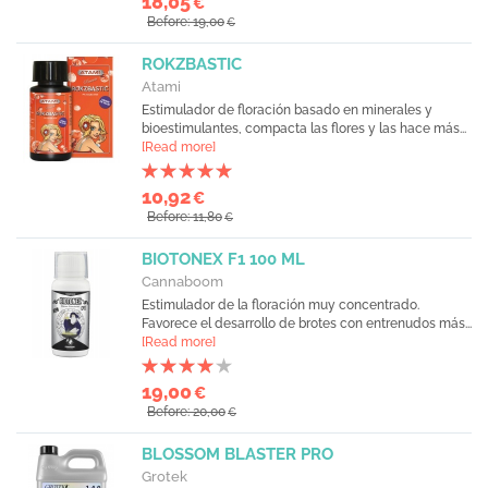
18,05
€
Before: 19,00
€
ROKZBASTIC
Atami
Estimulador de floración basado en minerales y
bioestimulantes, compacta las flores y las hace más...
[Read more]
10,92
€
Before: 11,80
€
BIOTONEX F1 100 ML
Cannaboom
Estimulador de la floración muy concentrado.
Favorece el desarrollo de brotes con entrenudos más...
[Read more]
19,00
€
Before: 20,00
€
BLOSSOM BLASTER PRO
Grotek