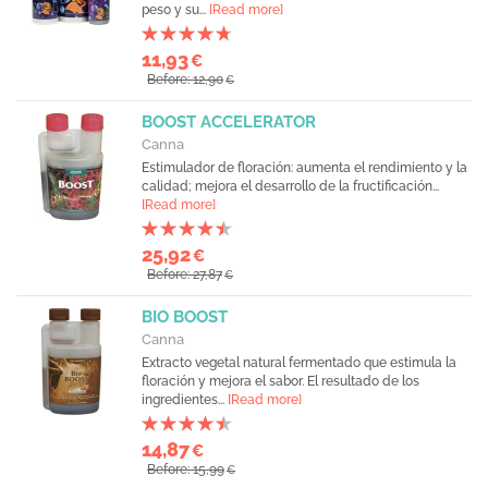
peso y su...
[Read more]
11,93
€
Before: 12,90
€
BOOST ACCELERATOR
Canna
Estimulador de floración: aumenta el rendimiento y la
calidad; mejora el desarrollo de la fructificación...
[Read more]
25,92
€
Before: 27,87
€
BIO BOOST
Canna
Extracto vegetal natural fermentado que estimula la
floración y mejora el sabor. El resultado de los
ingredientes...
[Read more]
14,87
€
Before: 15,99
€