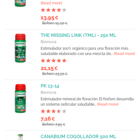
[Read more]
13,95
€
Before: 15,50
€
THE MISSING LINK (TML) - 250 ML
Bionova
Estimulador 100% orgánico para una floración más
saludable elaborado con una mezcla de...
[Read more]
21,15
€
Before: 23,50
€
PK 13-14
Bionova
Estimulador mineral de floración. El fósforo desarrolla
un sistema radicular saludable...
[Read more]
7,16
€
Before: 7,95
€
CANABIUM COGOLLADOR 500 ML