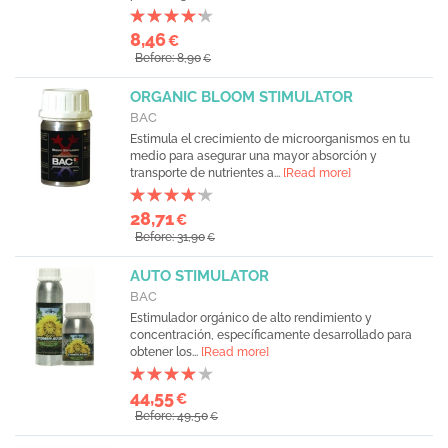
8,46
€
Before: 8,90
€
ORGANIC BLOOM STIMULATOR
BAC
Estimula el crecimiento de microorganismos en tu
medio para asegurar una mayor absorción y
transporte de nutrientes a...
[Read more]
28,71
€
Before: 31,90
€
AUTO STIMULATOR
BAC
Estimulador orgánico de alto rendimiento y
concentración, específicamente desarrollado para
obtener los...
[Read more]
44,55
€
Before: 49,50
€