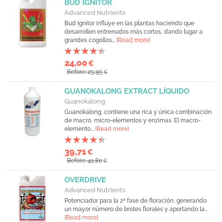
BUD IGNITOR
Advanced Nutrients
Bud Ignitor influye en las plantas haciendo que
desarrollen entrenudos más cortos, dando lugar a
grandes cogollos...
[Read more]
24,00
€
Before: 25,95
€
GUANOKALONG EXTRACT LÍQUIDO
Guanokalong
Guanokalong, contiene una rica y única combinación
de macro, micro-elementos y enzimas. El macro-
elemento...
[Read more]
39,71
€
Before: 41,80
€
OVERDRIVE
Advanced Nutrients
Potenciador para la 2ª fase de floración, generando
un mayor número de brotes florales y aportando la...
[Read more]