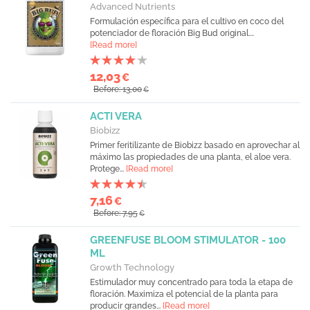
Advanced Nutrients
Formulación específica para el cultivo en coco del
potenciador de floración Big Bud original....
[Read more]
12,03
€
Before: 13,00
€
ACTI VERA
Biobizz
Primer feritilizante de Biobizz basado en aprovechar al
máximo las propiedades de una planta, el aloe vera.
Protege...
[Read more]
7,16
€
Before: 7,95
€
GREENFUSE BLOOM STIMULATOR - 100
ML
Growth Technology
Estimulador muy concentrado para toda la etapa de
floración. Maximiza el potencial de la planta para
producir grandes...
[Read more]