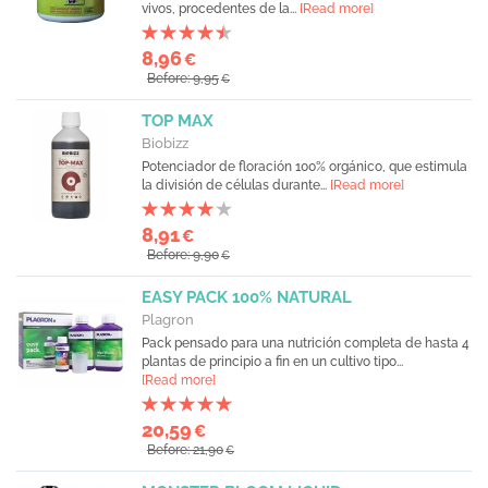
vivos, procedentes de la...
[Read more]
8,96
€
Before: 9,95
€
TOP MAX
Biobizz
Potenciador de floración 100% orgánico, que estimula
la división de células durante...
[Read more]
8,91
€
Before: 9,90
€
EASY PACK 100% NATURAL
Plagron
Pack pensado para una nutrición completa de hasta 4
plantas de principio a fin en un cultivo tipo...
[Read more]
20,59
€
Before: 21,90
€