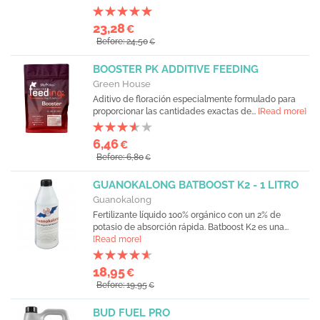
23,28
€
Before: 24,50
€
BOOSTER PK ADDITIVE FEEDING
Green House
Aditivo de floración especialmente formulado para
proporcionar las cantidades exactas de...
[Read more]
6,46
€
Before: 6,80
€
GUANOKALONG BATBOOST K2 - 1 LITRO
Guanokalong
Fertilizante líquido 100% orgánico con un 2% de
potasio de absorción rápida. Batboost K2 es una...
[Read more]
18,95
€
Before: 19,95
€
BUD FUEL PRO