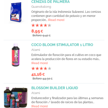
CENIZAS DE PALMERA
Guanokalong
Originario de la isla Indonesia Sulawesi. Las cenizas
contienen gran cantidad de potasio y en menor
proporción...
[Read more]
8,95
€
Before: 9,42
€
COCO BLOOM STIMULATOR 1 LITRO
Atami
Estimulador de floración para el cultivo en coco que
acelera la producción de flores en su estadio más...
[Read more]
41,16
€
Before: 44,50
€
BLOSSOM BUILDER LIQUID
Atami
Endurecedor y finalizador para las últimas 4 semanas
de floración / lavado de raíces de las plantas...
[Read more]