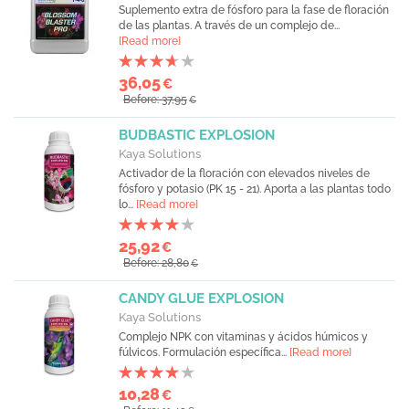
Suplemento extra de fósforo para la fase de floración
de las plantas. A través de un complejo de...
[Read more]
36,05
€
Before: 37,95
€
BUDBASTIC EXPLOSION
Kaya Solutions
Activador de la floración con elevados niveles de
fósforo y potasio (PK 15 - 21). Aporta a las plantas todo
lo...
[Read more]
25,92
€
Before: 28,80
€
CANDY GLUE EXPLOSION
Kaya Solutions
Complejo NPK con vitaminas y ácidos húmicos y
fúlvicos. Formulación específica...
[Read more]
10,28
€