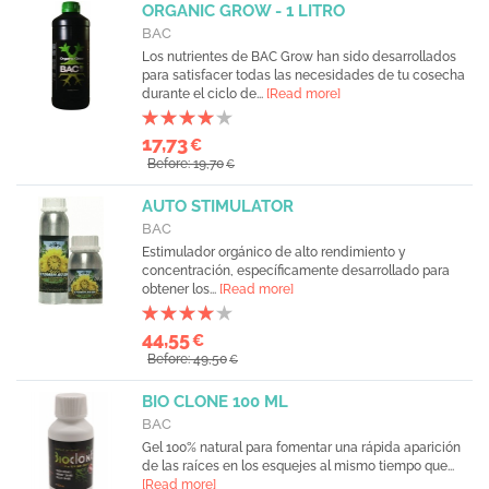
ORGANIC GROW - 1 LITRO
BAC
Los nutrientes de BAC Grow han sido desarrollados
para satisfacer todas las necesidades de tu cosecha
durante el ciclo de...
[Read more]
17,73
€
Before: 19,70
€
AUTO STIMULATOR
BAC
Estimulador orgánico de alto rendimiento y
concentración, específicamente desarrollado para
obtener los...
[Read more]
44,55
€
Before: 49,50
€
BIO CLONE 100 ML
BAC
Gel 100% natural para fomentar una rápida aparición
de las raíces en los esquejes al mismo tiempo que...
[Read more]