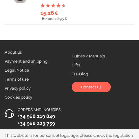
15,26
€
Before: 16,95
€
About us
Guides / Manuals
Payment and Shipping
Gifts
Legal Notice
TH-Blog
Terms of use
Contact us
Privacy policy
Cookies policy
ORDERS AND INQUIRIES
+34 968 219 849
+34 968 223 759
OPENING HOURS
This website is for persons of legal age, please check the legislation