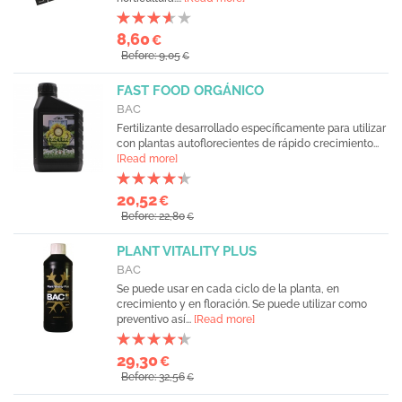
8,60
€
Before: 9,05
€
FAST FOOD ORGÁNICO
BAC
Fertilizante desarrollado específicamente para utilizar
con plantas autoflorecientes de rápido crecimiento...
[Read more]
20,52
€
Before: 22,80
€
PLANT VITALITY PLUS
BAC
Se puede usar en cada ciclo de la planta, en
crecimiento y en floración. Se puede utilizar como
preventivo así...
[Read more]
29,30
€
Before: 32,56
€