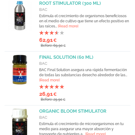
ROOT STIMULATOR (300 ML)
BAC
Estimula el crecimiento de organismos beneficiosos
en el medio de cultivo que tiene un efecto positivo en
las raíces...
[Read more]
62,91
€
Before: 69,90
€
FINAL SOLUTION (60 ML)
BAC
BAC Final Solution asegura una rápida fermentación
de todas las substancias desecho alrededor de las...
[Read more]
26,91
€
Before: 29,90
€
ORGANIC BLOOM STIMULATOR
BAC
Estimula el crecimiento de microorganismos en tu
medio para asegurar una mayor absorción y
transporte de nutrientes a...
[Read more]