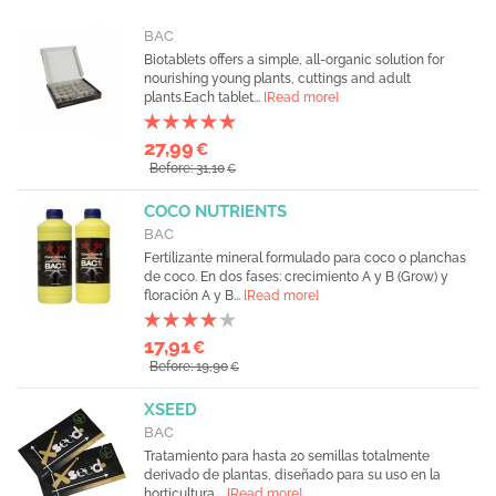
BAC
Biotablets offers a simple, all-organic solution for
nourishing young plants, cuttings and adult
plants.Each tablet...
[Read more]
27,99
€
Before: 31,10
€
COCO NUTRIENTS
BAC
Fertilizante mineral formulado para coco o planchas
de coco. En dos fases: crecimiento A y B (Grow) y
floración A y B...
[Read more]
17,91
€
Before: 19,90
€
XSEED
BAC
Tratamiento para hasta 20 semillas totalmente
derivado de plantas, diseñado para su uso en la
horticultura....
[Read more]