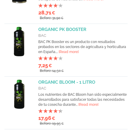
28,71
€
Before: 31,90
€
ORGANIC PK BOOSTER
BAC
BAC PK Booster es un producto con resultados
probados en los sectores de agricultura y horticultura
en España....
[Read more]
7,25
€
Before: 14,50
€
ORGANIC BLOOM - 1 LITRO
BAC
Los nutrientes de BAC Bloom han sido especialmente
desarrollados para satisfacer todas las necesidades
de tu cosecha durante...
[Read more]
17,96
€
Before: 19,95
€