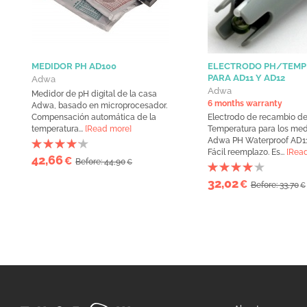
MEDIDOR PH AD100
ELECTRODO PH/TEM
PARA AD11 Y AD12
Adwa
Adwa
Medidor de pH digital de la casa
6 months warranty
Adwa, basado en microprocesador.
Compensación automática de la
Electrodo de recambio d
temperatura...
[Read more]
Temperatura para los me
Adwa PH Waterproof AD11
Fácil reemplazo. Es...
[Rea
42,66
€
Before: 44,90
€
32,02
€
Before: 33,70
€