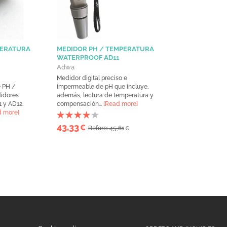
PERATURA
MEDIDOR PH / TEMPERATURA
WATERPROOF AD11
Adwa
Medidor digital preciso e
e PH /
impermeable de pH que incluye,
didores
además, lectura de temperatura y
 y AD12.
compensación...
[Read more]
d more]
43,33
€
Before: 45,61
€