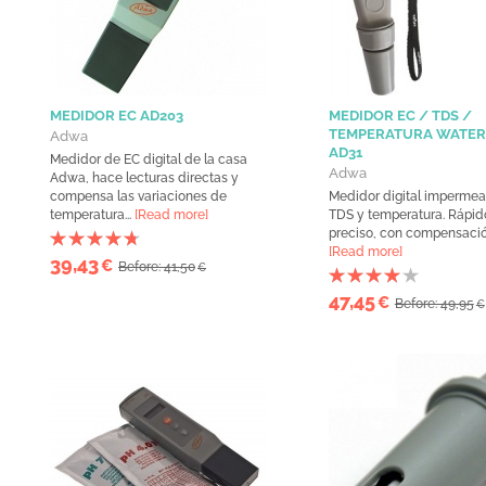
MEDIDOR EC AD203
MEDIDOR EC / TDS /
TEMPERATURA WATE
Adwa
AD31
Medidor de EC digital de la casa
Adwa
Adwa, hace lecturas directas y
compensa las variaciones de
Medidor digital impermea
temperatura...
[Read more]
TDS y temperatura. Rápido
preciso, con compensación
[Read more]
39,43
€
Before: 41,50
€
47,45
€
Before: 49,95
€