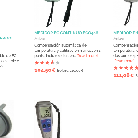
MEDIDOR EC CONTINUO ECO406
MEDIDOR P
RPROOF
Adwa
Adwa
Compensación automática de
Compensación
temperatura y calibración manual en 1
temperatura, 
ble de EC,
punto. Incluye solución...
[Read more]
dos puntos (pH 
, estable y
[Read more]
...
104,50
€
Before: 110,00
€
111,06
€
B