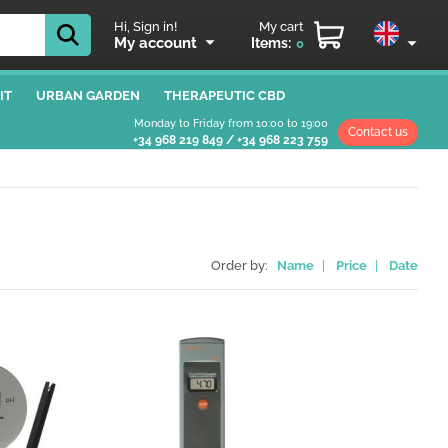
Hi, Sign in!
My cart
My account
Items:
0
IT
URBAN GARDEN
THERAPEUTIC CBD
Monday to Friday from 10:00 to 19:00
Contact us
+34 968 219 849
/
+34 968 223 759
Order by:
Name
|
Price
|
Date