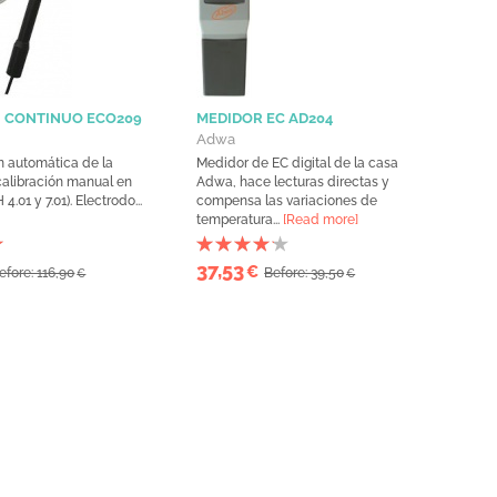
H CONTINUO ECO209
MEDIDOR EC AD204
Adwa
 automática de la
Medidor de EC digital de la casa
calibración manual en
Adwa, hace lecturas directas y
4.01 y 7.01). Electrodo...
compensa las variaciones de
temperatura...
[Read more]
37,53
€
efore: 116,90
Before: 39,50
€
€