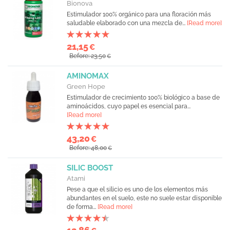
Bionova
Estimulador 100% orgánico para una floración más
saludable elaborado con una mezcla de...
[Read more]
21,15
€
Before: 23,50
€
AMINOMAX
Green Hope
Estimulador de crecimiento 100% biológico a base de
aminoácidos, cuyo papel es esencial para...
[Read more]
43,20
€
Before: 48,00
€
SILIC BOOST
Atami
Pese a que el silicio es uno de los elementos más
abundantes en el suelo, este no suele estar disponible
de forma...
[Read more]