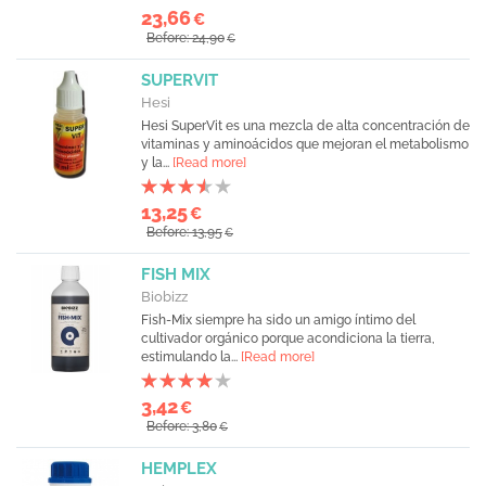
23,66
€
Before: 24,90
€
SUPERVIT
Hesi
Hesi SuperVit es una mezcla de alta concentración de
vitaminas y aminoácidos que mejoran el metabolismo
y la...
[Read more]
13,25
€
Before: 13,95
€
FISH MIX
Biobizz
Fish-Mix siempre ha sido un amigo íntimo del
cultivador orgánico porque acondiciona la tierra,
estimulando la...
[Read more]
3,42
€
Before: 3,80
€
HEMPLEX