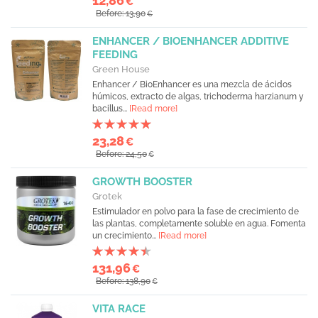
12,86
€
Before: 13,90
€
ENHANCER / BIOENHANCER ADDITIVE
FEEDING
Green House
Enhancer / BioEnhancer es una mezcla de ácidos
húmicos, extracto de algas, trichoderma harzianum y
bacillus...
[Read more]
23,28
€
Before: 24,50
€
GROWTH BOOSTER
Grotek
Estimulador en polvo para la fase de crecimiento de
las plantas, completamente soluble en agua. Fomenta
un crecimiento...
[Read more]
131,96
€
Before: 138,90
€
VITA RACE