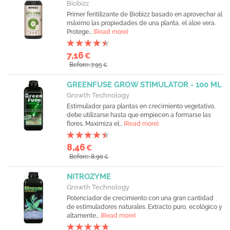
Biobizz
Primer feritilizante de Biobizz basado en aprovechar al
máximo las propiedades de una planta, el aloe vera.
Protege...
[Read more]
7,16
€
Before: 7,95
€
GREENFUSE GROW STIMULATOR - 100 ML
Growth Technology
Estimulador para plantas en crecimiento vegetativo,
debe utilizarse hasta que empiecen a formarse las
flores. Maximiza el...
[Read more]
8,46
€
Before: 8,90
€
NITROZYME
Growth Technology
Potenciador de crecimiento con una gran cantidad
de estimuladores naturales. Extracto puro, ecológico y
altamente...
[Read more]