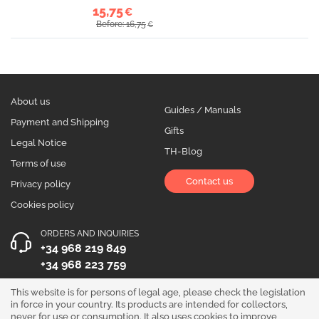
15,75
€
Before: 16,75
€
About us
Guides / Manuals
Payment and Shipping
Gifts
Legal Notice
TH-Blog
Terms of use
Contact us
Privacy policy
Cookies policy
ORDERS AND INQUIRIES
+34 968 219 849
+34 968 223 759
OPENING HOURS
This website is for persons of legal age, please check the legislation
in force in your country. Its products are intended for collectors,
Monday to Friday 10:00 - 19:00
never for use or consumption. It also uses cookies to improve