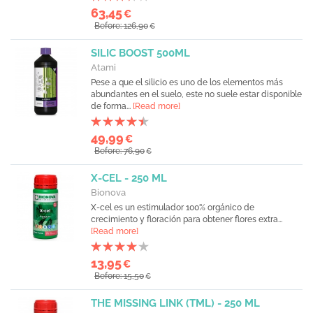
63,45
€
Before: 126,90
€
SILIC BOOST 500ML
Atami
Pese a que el silicio es uno de los elementos más
abundantes en el suelo, este no suele estar disponible
de forma...
[Read more]
49,99
€
Before: 76,90
€
X-CEL - 250 ML
Bionova
X-cel es un estimulador 100% orgánico de
crecimiento y floración para obtener flores extra...
[Read more]
13,95
€
Before: 15,50
€
THE MISSING LINK (TML) - 250 ML