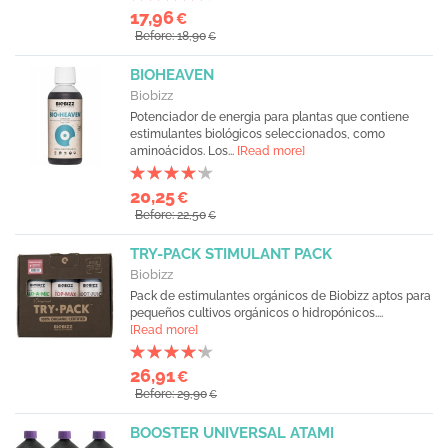
17,96
€
Before: 18,90
€
BIOHEAVEN
Biobizz
Potenciador de energia para plantas que contiene
estimulantes biológicos seleccionados, como
aminoácidos. Los...
[Read more]
20,25
€
Before: 22,50
€
TRY-PACK STIMULANT PACK
Biobizz
Pack de estimulantes orgánicos de Biobizz aptos para
pequeños cultivos orgánicos o hidropónicos....
[Read more]
26,91
€
Before: 29,90
€
BOOSTER UNIVERSAL ATAMI