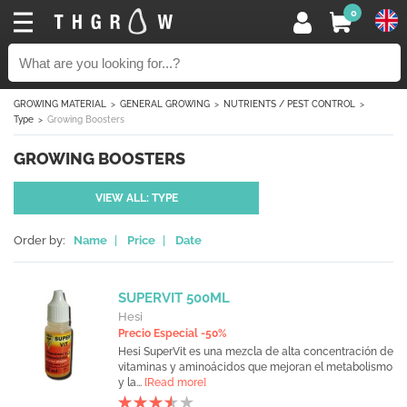
0
GROWING MATERIAL
GENERAL GROWING
NUTRIENTS / PEST CONTROL
Type
Growing Boosters
GROWING BOOSTERS
VIEW ALL: TYPE
Order by:
Name
|
Price
|
Date
SUPERVIT 500ML
Hesi
Precio Especial -50%
Hesi SuperVit es una mezcla de alta concentración de
vitaminas y aminoácidos que mejoran el metabolismo
y la...
[Read more]