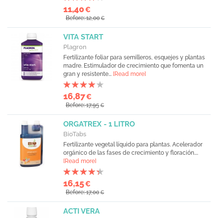
11,40
€
Before: 12,00
€
VITA START
Plagron
Fertilizante foliar para semilleros, esquejes y plantas
madre. Estimulador de crecimiento que fomenta un
gran y resistente...
[Read more]
16,87
€
Before: 17,95
€
ORGATREX - 1 LITRO
BioTabs
Fertilizante vegetal líquido para plantas. Acelerador
orgánico de las fases de crecimiento y floración....
[Read more]
16,15
€
Before: 17,00
€
ACTI VERA