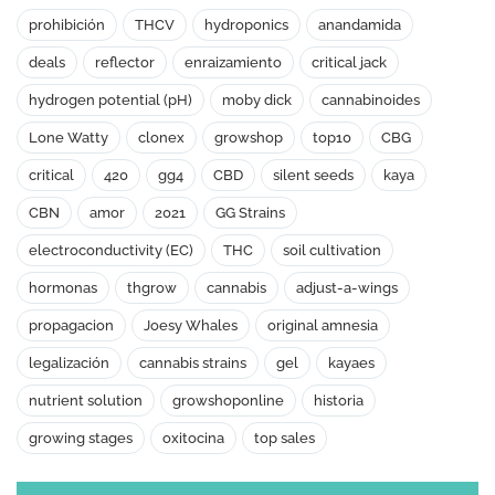
prohibición
THCV
hydroponics
anandamida
deals
reflector
enraizamiento
critical jack
hydrogen potential (pH)
moby dick
cannabinoides
Lone Watty
clonex
growshop
top10
CBG
critical
420
gg4
CBD
silent seeds
kaya
CBN
amor
2021
GG Strains
electroconductivity (EC)
THC
soil cultivation
hormonas
thgrow
cannabis
adjust-a-wings
propagacion
Joesy Whales
original amnesia
legalización
cannabis strains
gel
kayaes
nutrient solution
growshoponline
historia
growing stages
oxitocina
top sales