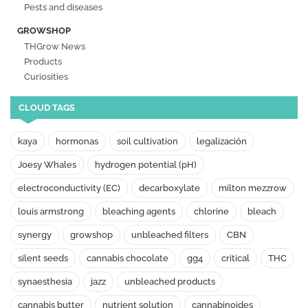
Pests and diseases
GROWSHOP
THGrow News
Products
Curiosities
CLOUD TAGS
kaya
hormonas
soil cultivation
legalización
Joesy Whales
hydrogen potential (pH)
electroconductivity (EC)
decarboxylate
milton mezzrow
louis armstrong
bleaching agents
chlorine
bleach
synergy
growshop
unbleached filters
CBN
silent seeds
cannabis chocolate
gg4
critical
THC
synaesthesia
jazz
unbleached products
cannabis butter
nutrient solution
cannabinoides