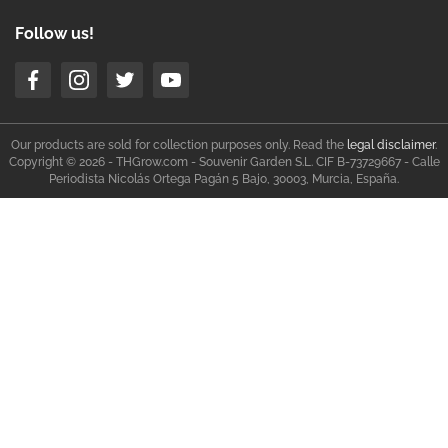
Follow us!
Our products are sold for collection purposes only. Read the
legal disclaimer
.
Copyright © 2026 - THGrow.com - Souvenir Garden S.L. CIF B-73729667 - Calle
Periodista Nicolás Ortega Pagán 5 Bajo, 30003, Murcia, España.