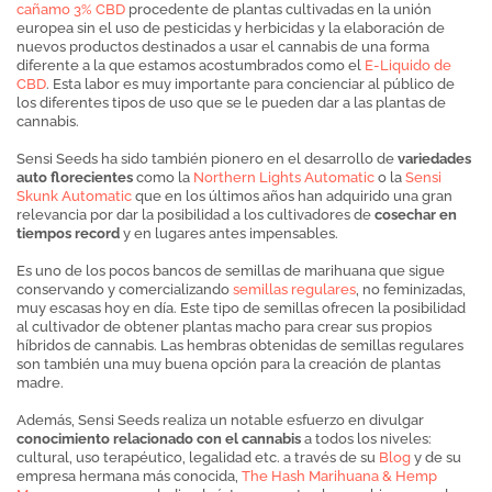
cañamo 3% CBD
procedente de plantas cultivadas en la unión
europea sin el uso de pesticidas y herbicidas y la elaboración de
nuevos productos destinados a usar el cannabis de una forma
diferente a la que estamos acostumbrados como el
E-Liquido de
CBD
. Esta labor es muy importante para concienciar al público de
los diferentes tipos de uso que se le pueden dar a las plantas de
cannabis.
Sensi Seeds ha sido también pionero en el desarrollo de
variedades
auto florecientes
como la
Northern Lights Automatic
o la
Sensi
Skunk Automatic
que en los últimos años han adquirido una gran
relevancia por dar la posibilidad a los cultivadores de
cosechar en
tiempos record
y en lugares antes impensables.
Es uno de los pocos bancos de semillas de marihuana que sigue
conservando y comercializando
semillas regulares
, no feminizadas,
muy escasas hoy en día. Este tipo de semillas ofrecen la posibilidad
al cultivador de obtener plantas macho para crear sus propios
híbridos de cannabis. Las hembras obtenidas de semillas regulares
son también una muy buena opción para la creación de plantas
madre.
Además, Sensi Seeds realiza un notable esfuerzo en divulgar
conocimiento relacionado con el cannabis
a todos los niveles:
cultural, uso terapéutico, legalidad etc. a través de su
Blog
y de su
empresa hermana más conocida,
The Hash Marihuana & Hemp