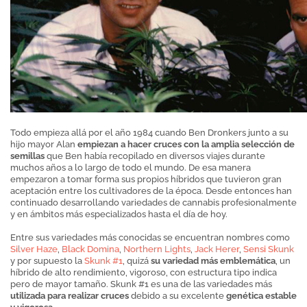
Todo empieza allá por el año 1984 cuando Ben Dronkers junto a su
hijo mayor Alan
empiezan a hacer cruces con la amplia selección de
semillas
que Ben había recopilado en diversos viajes durante
muchos años a lo largo de todo el mundo. De esa manera
empezaron a tomar forma sus propios híbridos que tuvieron gran
aceptación entre los cultivadores de la época. Desde entonces han
continuado desarrollando variedades de cannabis profesionalmente
y en ámbitos más especializados hasta el día de hoy.
Entre sus variedades más conocidas se encuentran nombres como
Silver Haze
,
Black Domina
,
Northern Lights
,
Jack Herer
,
Sensi Skunk
y por supuesto la
Skunk #1
, quizá
su variedad más emblemática
, un
híbrido de alto rendimiento, vigoroso, con estructura tipo indica
pero de mayor tamaño. Skunk #1 es una de las variedades más
utilizada para realizar cruces
debido a su excelente
genética estable