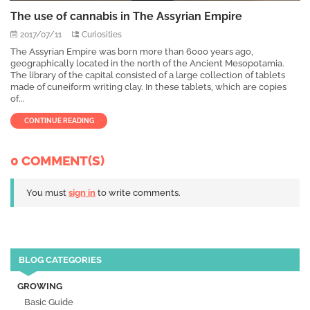
The use of cannabis in The Assyrian Empire
2017/07/11
Curiosities
The Assyrian Empire was born more than 6000 years ago,
geographically located in the north of the Ancient Mesopotamia.
The library of the capital consisted of a large collection of tablets
made of cuneiform writing clay. In these tablets, which are copies
of...
CONTINUE READING
0 COMMENT(S)
You must
sign in
to write comments.
BLOG CATEGORIES
GROWING
Basic Guide