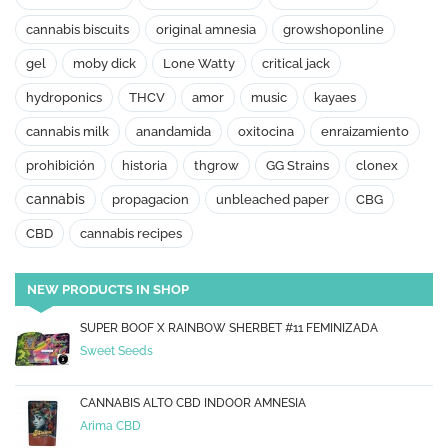
cannabis biscuits
original amnesia
growshoponline
gel
moby dick
Lone Watty
critical jack
hydroponics
THCV
amor
music
kayaes
cannabis milk
anandamida
oxitocina
enraizamiento
prohibición
historia
thgrow
GG Strains
clonex
cannabis
propagacion
unbleached paper
CBG
CBD
cannabis recipes
NEW PRODUCTS IN SHOP
SUPER BOOF X RAINBOW SHERBET #11 FEMINIZADA
Sweet Seeds
CANNABIS ALTO CBD INDOOR AMNESIA
Arima CBD